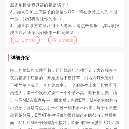
服务项目含糊其辞的都是骗子！
3、如果你加上了骗子的微信或QQ，请在删除之前先举报
一波，我们将返还你的金币
4、如果联系方式涉及到个人隐私，请点击举报，填写举报
理由以及证据我们会第一时间删除。
我要举报
我要收藏
详细介绍
晚上和媳妇吵架睡不着，开始找兼职也找不到，大连现在半
夜后都撕不烂惨的，开始正题下楼打车，到地方灯火透明，
下楼简单冲洗下，直奔休息室，一个服务生上来问按摩不开
始选人，第一个没看好换下一个个子不高，唱长相甜美，领
进小屋MM去拿家务事，回来后，先做B面，MM身材微胖有
小虎牙，就是有点小肚子不过一躺下看不出来，属于耐看型
越看越好看，B面XT各种活做的很仔细该有的都有，然后换
面，然后和MM开始唠嗑性格好，等会到钟Mm服务太好又加