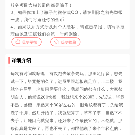
服务项目含糊其辞的都是骗子！
3、如果你加上了骗子的微信或QQ，请在删除之前先举报
一波，我们将返还你的金币
4、如果联系方式涉及到个人隐私，请点击举报，填写举报
理由以及证据我们会第一时间删除。
我要举报
我要收藏
详细介绍
每次有时间就瞎逛，有次跑去敬亭去玩，那里足疗多，想去
试一下，毕竟憋的久了，进屋里跟老板说足疗，上二楼，我
就坐在屋里，老板问需要什么，我就问他都有什么，大家都
明白人，他就说260快餐，我就想来个260吧，先试试，毕竟
不熟，卧槽，果然来个30岁左右的，眼角纹都有了，先给我
洗了个脚，然后开始了，我就想算了，草草了事，当然下不
去手，让她口完就完事，还好来了个最便宜的，不然就。那
条街真是太差了，再也不去了，都跟他说了来个年轻点的，