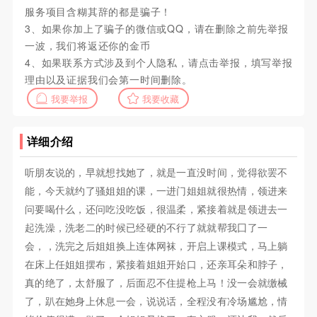
服务项目含糊其辞的都是骗子！
3、如果你加上了骗子的微信或QQ，请在删除之前先举报
一波，我们将返还你的金币
4、如果联系方式涉及到个人隐私，请点击举报，填写举报
理由以及证据我们会第一时间删除。
我要举报
我要收藏
详细介绍
听朋友说的，早就想找她了，就是一直没时间，觉得欲罢不
能，今天就约了骚姐姐的课，一进门姐姐就很热情，领进来
问要喝什么，还问吃没吃饭，很温柔，紧接着就是领进去一
起洗澡，洗老二的时候已经硬的不行了就就帮我囗了一
会，，洗完之后姐姐换上连体网袜，开启上课模式，马上躺
在床上任姐姐摆布，紧接着姐姐开始口，还亲耳朵和脖子，
真的绝了，太舒服了，后面忍不住提枪上马！没一会就缴械
了，趴在她身上休息一会，说说话，全程没有冷场尴尬，情