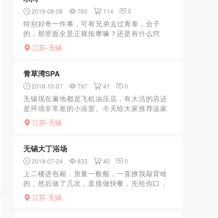
2019-08-08
760
114
0
特别好奇一件事，可有兄弟去过青泰，合子
的，那里面全是正规按摩嘛？还是有什么窍
门？我去过三次，每次都是最贵的套餐，但是
江苏-无锡
都是正常按摩？所以特别好奇，是这个地方就
是正规按摩店吗？下面凑字...
青草湾SPA
2018-10-07
797
41
0
无锡现在遍地都是飞机油压店，有大活的店还
是环境非常差的小浴室。今天给大家推荐这家
SPA店。环境还是属于可以的，比较干净。JS
江苏-无锡
数量也比较多，大概有10几个，普遍长的都还
行。基本服务有...
无锡大丁浴场
2019-07-24
833
40
0
上二楼进包厢，质量一般般，一直撩我敲背啥
的，然后做了几次，直接做快餐，先给你口，
一般，然后用嘴巴给你带套子，不错有新意。
江苏-无锡
然后直接坐上来女上位。不管我舒不舒服直接
就大马力的套弄，没多...