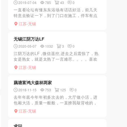
2019-07-04
785
43
0
一直看论坛有懂东东浴场有话话好活，前几天
特意去验证一下，到了门口在施工，停车有点
问题，不敢看好像有个老头在把风。门面比较
江苏-无锡
破旧，无奈精虫上脑，直笨奔二楼，到了吧台
换鞋进去，环境大家想...
无锡江阴万达LF
2020-05-07
1032
3
0
江阴万达的LF ,微信遥控,进去之后震惊了，熟
女是熟女，就是太熟了一言难尽。。。。喜欢
很熟女的可以去试试，放的开是放得开的。个
江苏-无锡
人不喜欢，而且年龄看上去有40了
藕塘富鸿大森林两家
2018-11-15
753
125
0
去年年底今年年初多次去的，大厅做小活，进
包厢大活，质量一般般，一直撩我敲背啥的，
然后做了几次，直接做快餐，先给你口，一
江苏-无锡
般，然后用嘴巴给你带套子，不错有新意。然
后直接坐上来女上位。不...
求问