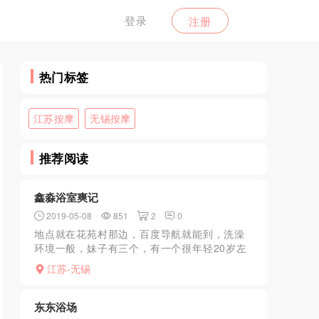
登录
注册
热门标签
江苏按摩
无锡按摩
推荐阅读
鑫淼浴室爽记
2019-05-08
851
2
0
地点就在花苑村那边，百度导航就能到，洗澡
环境一般，妹子有三个，有一个很年轻20岁左
右，服务有kb，妹子很好说话，如果你强烈要
江苏-无锡
求wutao她也能答应。胜在便宜，乡下小地方
就这价了，感...
东东浴场