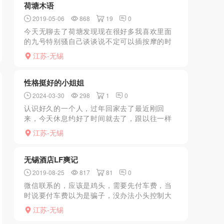
荷塘木语
2019-05-06
868
19
0
今天无聊去了荷塘发现现在很好多我喜欢里面
的九号特别骚自己谈谈说不定可以插按摩的时
候摸了一把全是水。进去都是先洗澡再穿一次
江苏-无锡
性内裤然后等技师先b面再脱裤子按摩kb是真的
不错推荐给大家价...
性格挺好的小姐姐
2024-03-30
298
1
0
认识好久的一个人，过年回家去了最近刚回
来，今天休息约好了时间就去了，跟以往一样
该做的都做了，最舒服的就是毛退让人忍不住
江苏-无锡
就想射，最后戴套上马大战几百回合高潮了两
次才完，从头到尾也没催...
无锡酒店LF爽记
2019-08-25
817
81
0
微信联系的，应该是鸡头，需要先付车费，当
时说要付车费以为是骗子，没办法小头控制大
头就付了，妹子图片不用看，看了也不是本
江苏-无锡
人。但是！质量非常高，酒店陪洗澡一套活儿