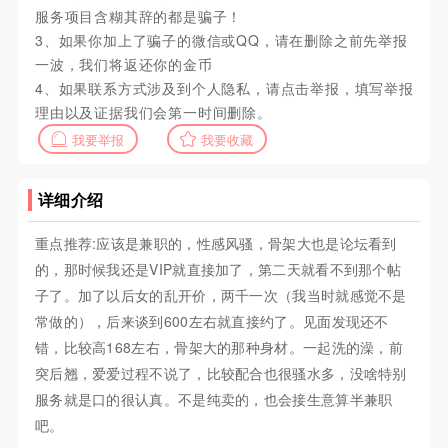
服务项目含糊其辞的都是骗子！
3、如果你加上了骗子的微信或QQ，请在删除之前先举报
一波，我们将返还你的金币
4、如果联系方式涉及到个人隐私，请点击举报，填写举报
理由以及证据我们会第一时间删除。
我要举报
我要收藏
详细介绍
重点推荐:应该是兼职的，性感风骚，骨架大也是论坛看到
的，那时候我还是VIP就直接加了，第二天就看不到那个帖
子了。加了以后女的乱开价，两千一次（我当时就感觉不是
常做的），后来谈到600左右就直接约了。见面发现还不
错，比较高168左右，骨架大的那种身材。一起洗的澡，前
突后翘，爱爱过程不说了，比较配合也很骚水多，没啥特别
服务就是口的很认真。不是纯卖的，也会接生意算半兼职
吧。