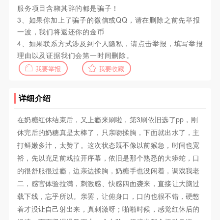
服务项目含糊其辞的都是骗子！
3、如果你加上了骗子的微信或QQ，请在删除之前先举报
一波，我们将返还你的金币
4、如果联系方式涉及到个人隐私，请点击举报，填写举报
理由以及证据我们会第一时间删除。
我要举报
我要收藏
详细介绍
在奶糖红休结束后，又上瘾来刷啦，第3刷依旧选了pp，刚
休完后的奶糖真是太棒了，只亲吻揉胸，下面就出水了，主
打鲜嫩多汁，太赞了。这次状态既不像以前猴急，时间也宽
裕，先以充足前戏拉开序幕，依旧是那个熟悉的大蟒蛇，口
的很舒服很过瘾，边亲边揉胸，奶糖手也没闲着，调戏我老
二，感官体验拉满，刺激感、快感四面袭来，直接让大脑过
载下线，忘乎所以。亲罢，让俯身口，口的也很不错，硬憋
着才没让自己射出来，真刺激呀；啪啪时候，感觉红休后的