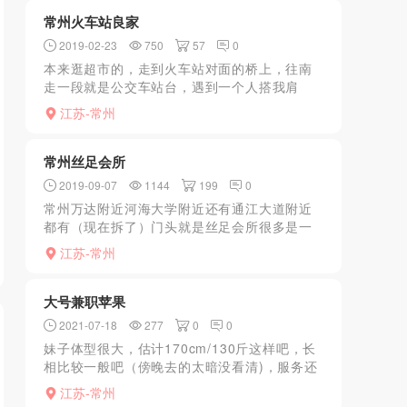
好也很骚，400块...
常州火车站良家
2019-02-23
750
57
0
本来逛超市的，走到火车站对面的桥上，往南
走一段就是公交车站台，遇到一个人搭我肩
膀，扭头看见一中年妇女挎一小包，问我小
江苏-常州
哥，需要小妹妹吗，没有听清楚，问她她说什
么，回，小妹按摩，我说价...
常州丝足会所
2019-09-07
1144
199
0
常州万达附近河海大学附近还有通江大道附近
都有（现在拆了）门头就是丝足会所很多是一
个老板基本套路一样299手推
江苏-常州
399xiongtui599kb冲凉调情丝袜质量很差不过
是开档的不脱光足...
大号兼职苹果
2021-07-18
277
0
0
妹子体型很大，估计170cm/130斤这样吧，长
相比较一般吧（傍晚去的太暗没看清)，服务还
不错，会穿情趣内衣高跟鞋。喜欢大体格的ly可
江苏-常州
以去试试，完了还给了瓶饮料，态度挺好的