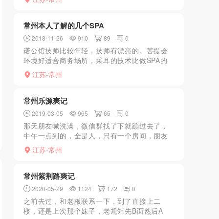
上。灯光不黑，但是就砂舞也可以了！女的有
挺多漂亮的，年轻...
常州本人了解的几个SPA
2018-11-26
910
89
0
诺公馆技师比较年轻，技师有漂亮的。菩提会
环境好适合商务场所，采耳的技术比做SPA的
技师好，（里面技师都可以约出去玩）张生记
江苏-常州
环境较差，泻火不错。预约只要368元，服务不
错，性价比高。...
常州乐源爽记
2019-03-05
965
65
0
那天朋友喊洗澡，微信群找了下就蹦过去了，
中午一点到的，全是人，只有一个房间，朋友
先上了，我等了半个钟吧，换了两个妞的，挑
江苏-常州
到一个嫩的，本人就喜欢嫩的，然后正常流
程，manyou、指滑...
常州紫荆路爽记
2020-05-29
1124
172
0
之前去过，和老板联系一下，到了直接上二
楼，还是上次那个妹子，老规矩先B面然后A