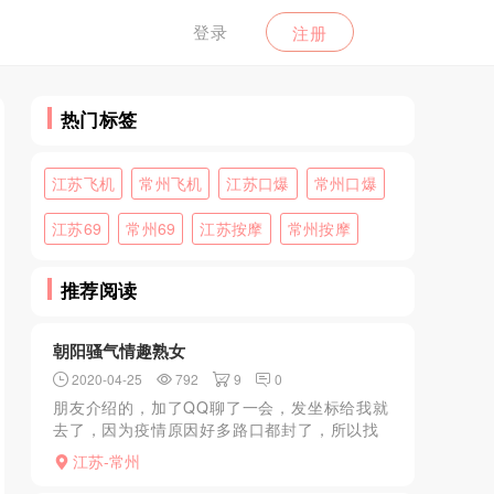
登录
注册
热门标签
江苏飞机
常州飞机
江苏口爆
常州口爆
江苏69
常州69
江苏按摩
常州按摩
推荐阅读
朝阳骚气情趣熟女
2020-04-25
792
9
0
朋友介绍的，加了QQ聊了一会，发坐标给我就
去了，因为疫情原因好多路口都封了，所以找
了很长时间才找到，进门直接就穿了一件跟暴
江苏-常州
露的情趣内衣，虽然年纪有点大，但是服务很