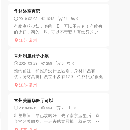
华林浴室爽记
2019-02-03
1042
34
0
有纹身的少妇，爽的一B，可以不带套！有纹身
的少妇，爽的一B，可以不带套！有纹身的少
妇，爽的一B，可以不带套！有纹身的少妇，爽
江苏-常州
的一B，可以不带套！有纹身的少妇，爽的一
B，可以不带套！...
常州制服妹子小溪
2024-03-28
258
0
0
预约前往，和照片没什么区别，身材凹凸有
致，身材高挑目测差不多有170，性格很好很健
谈，进门聊了几句就开始和我一起共浴，洗的
江苏-常州
比较细心，洗完问我穿哪种制服，我选择了JK
上床正戏开始。口...
常州美丽华舞厅可以
2019-08-13
994
90
0
出差期间，早已攻略好，去了南京蓝堡后，直
奔常州美丽华。一进去感觉震撼，就是大！不
一样。两个大舞池。WN也特别多。至少200以
江苏-常州