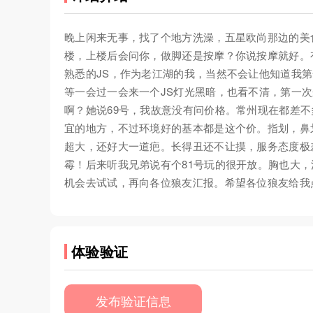
晚上闲来无事，找了个地方洗澡，五星欧尚那边的美
楼，上楼后会问你，做脚还是按摩？你说按摩就好。
熟悉的JS，作为老江湖的我，当然不会让他知道我
等一会过一会来一个JS灯光黑暗，也看不清，第一
啊？她说69号，我故意没有问价格。常州现在都差不
宜的地方，不过环境好的基本都是这个价。指划，鼻
超大，还好大一道疤。长得丑还不让摸，服务态度极
霉！后来听我兄弟说有个81号玩的很开放。胸也大
机会去试试，再向各位狼友汇报。希望各位狼友给我
体验验证
发布验证信息