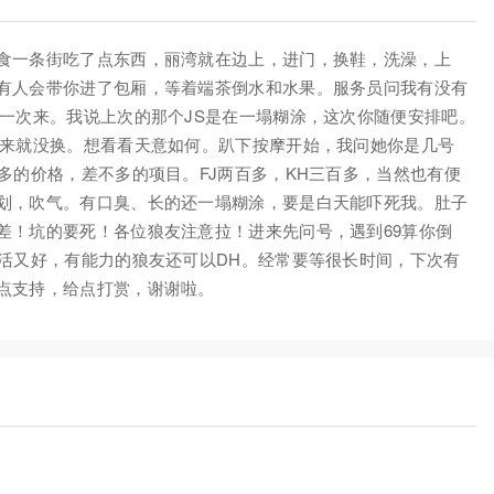
食一条街吃了点东西，丽湾就在边上，进门，换鞋，洗澡，上
有人会带你进了包厢，等着端茶倒水和水果。服务员问我有没有
第一次来。我说上次的那个JS是在一塌糊涂，这次你随便安排吧。
次来就没换。想看看天意如何。趴下按摩开始，我问她你是几号
多的价格，差不多的项目。FJ两百多，KH三百多，当然也有便
划，吹气。有口臭、长的还一塌糊涂，要是白天能吓死我。肚子
差！坑的要死！各位狼友注意拉！进来先问号，遇到69算你倒
，活又好，有能力的狼友还可以DH。经常要等很长时间，下次有
点支持，给点打赏，谢谢啦。