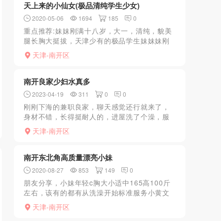
天上来的小仙女(极品清纯学生少女)
2020-05-06
1694
185
0
重点推荐:妹妹刚满十八岁，大一，清纯，貌美
腿长胸大挺拔，天津少有的极品学生妹妹妹刚
上大一，因为家里原因兼职，还没谈过男朋
天津-南开区
友，嫩，很好聊，是个实实在在的小逗比小可
爱，见面跟照片无相差...
南开良家少妇水真多
2023-04-19
311
0
0
刚刚下海的兼职良家，聊天感觉还行就来了，
身材不错，长得挺耐人的，进屋洗了个澡，服
务还行有点生疏，应该是刚做的，但是倒是不
天津-南开区
糊弄，胸也不小怎么弄都没挑，水是真的多，
流的蛋蛋上全是
南开东北角高质量漂亮小妹
2020-08-27
853
149
0
朋友分享，小妹年轻c胸大小适中165高100斤
左右，该有的都有从洗澡开始标准服务小黄文
不写了，特点年轻 外形 身材活都不错，非常值
天津-南开区
得一试。加了微信有照片，相似度90%以上.