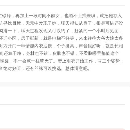
忙忙碌碌，再加上一段时间不缺女，也顾不上找兼职，就把她存入
机寻找目标，无意中发现了她，聊天得知从良了，很是可惜还没
勾搭一下，聊天过程发现又可以约了，赶紧约一个小时后见面，
还迁小区，房子挺新，就是电梯不好等，来来往往大爷大娘太多
对方开门一审情趣内衣迎接，个子挺高，声音很好听，就是长相
房间还算干净，身材也不错，皮肤也不错，不看脸哪里都值这个
正反螺旋，不一会就一柱擎天了。带上雨衣开始工作，两三个姿势，
音绝对好听，还有丝袜可以挑选。总体满意吧。