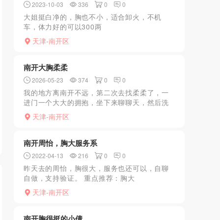
2023-10-03
336
0
0
大姐挺白净的，胸也不小，适合卸火，不机
车，体力好的可以300两
次...............................................
天津-南开区
南开大胸柔柔
2026-05-23
374
0
0
我的地方离南开不远，第二次去找柔柔了，一
进门一个大大的拥抱，坐下来聊聊天，然后洗
漱步入正题，小姐姐胸很大，摸着胸，一只手
天津-南开区
抓不过来，小姐姐做服务一点不敷衍，小姐姐
口活也很棒，差点交代...
南开周怡，胸大服务系
2022-04-13
216
0
0
昨天去的周怡，胸很大，服务也还可以，自聊
自做，支持验证。 重点推荐：胸大
天津-南开区
南开胸很挺的小倩