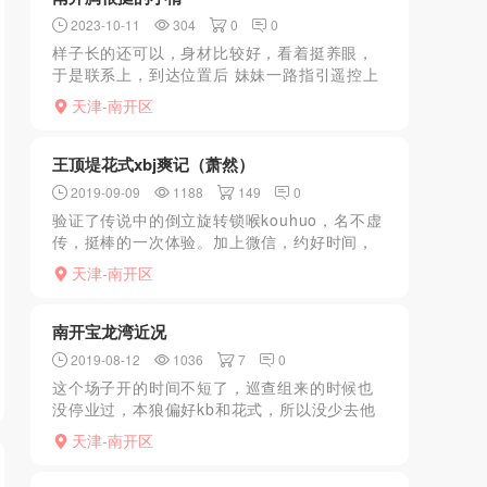
2023-10-11
304
0
0
样子长的还可以，身材比较好，看着挺养眼，
于是联系上，到达位置后 妹妹一路指引遥控上
楼，进门看见真人和照片差别不大，妹妹很温
天津-南开区
柔，年纪约25岁左右，火辣高挑的身材，很热
情的欢迎进门，帮...
王顶堤花式xbj爽记（萧然）
2019-09-09
1188
149
0
验证了传说中的倒立旋转锁喉kouhuo，名不虚
传，挺棒的一次体验。加上微信，约好时间，
遥控上楼，地方很好找，过程先A后B，一直在
天津-南开区
问为什么来做花式，不去做大，后问也可以包
夜，但没说是...
南开宝龙湾近况
2019-08-12
1036
7
0
这个场子开的时间不短了，巡查组来的时候也
没停业过，本狼偏好kb和花式，所以没少去他
家玩，妹子颜值都基本和照片相符，可以助
天津-南开区
浴，全裸服务比较满意，全身manyou各种滑很
舒服，和技师熟...