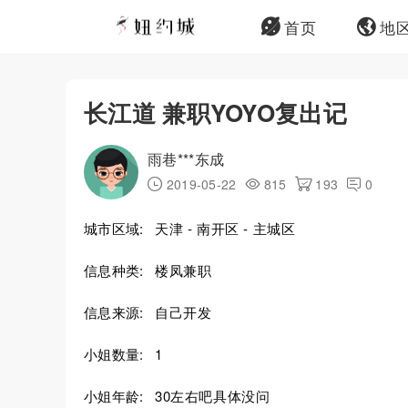
首页
地
长江道 兼职YOYO复出记
雨巷***东成
2019-05-22
815
193
0
城市区域:
天津 - 南开区 - 主城区
信息种类:
楼凤兼职
信息来源:
自己开发
小姐数量:
1
小姐年龄:
30左右吧具体没问