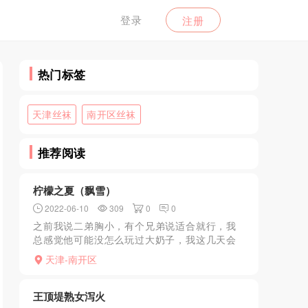
登录
注册
热门标签
天津丝袜
南开区丝袜
推荐阅读
柠檬之夏（飘雪）
2022-06-10
309
0
0
之前我说二弟胸小，有个兄弟说适合就行，我
总感觉他可能没怎么玩过大奶子，我这几天会
连续分享几个现在还在干的大奶子，这个飘雪
天津-南开区
实话说出来，除了奶子大确实一无是处，机
车，岁数大，都是她的缺...
王顶堤熟女泻火