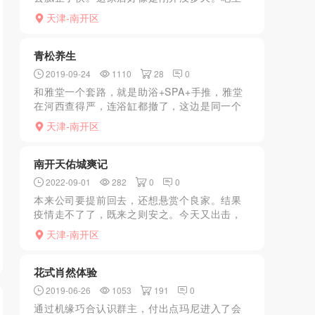
一大哥告知的。总体服务跟静泉圣宫一类差不
天津-南开区
多。出货kb。颜值相比静泉圣宫差一点点。但
也还可以。还算能接...
青松养生
2019-09-24
1110
28
0
和雅堂一个套路，就是助浴+SPA+手推，雅堂
在河西查得严，连浴缸都撤了，这边是同一个
老板搞得，新装修的，环境非常好，关键是JS
天津-南开区
非常漂亮，好雅堂这一口的可以去试试，绝对
不虚此行
南开天佑城爽记
2022-09-01
282
0
0
本来公司要提前回去，还想悬赏个良家。结果
疫情走不了了，既来之则安之。今天又出击，
这个在南开。打车走人。结果妹子不错 我以为
天津-南开区
5张没什么好的 结果还不错，花式加大做的很
认真。人照8分像...
花式肖然体验
2019-06-26
1053
191
0
通过机缘巧合认识群主，付出点玛尼进入了会