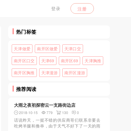
登录
注册
热门标签
天津做爱
南开区做爱
天津口交
南开区口交
天津69
南开区69
天津胸推
南开区胸推
天津漫游
南开区漫游
推荐阅读
大雨之夜初探密云一支路街边店
2018-10-15
779
130
0
话说昨天，一挺不错的供应商哥们联系非要去
吃烤羊腿和撸串，由于天气不好下了一天的雨