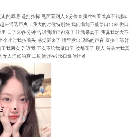
走的原理 遥控指挥 见面看到人 8分像直腿丝袜看着真不错胸b
亲起来通透巨爽，我大的时候特别快 我问着能不能给口出来 做口
里 口了20多分钟 告诉我嘴巴都麻了 让我带套干 我说我对大不
概半个小时我按着头 感觉要来了 嘴里发出呜呜的声音 直接全部射
了我两次 告诉我 下次不给我做口了 妆都花了 烦人 首先大我真
的女人伺候的爽 二刷估计在让b口爆估计难