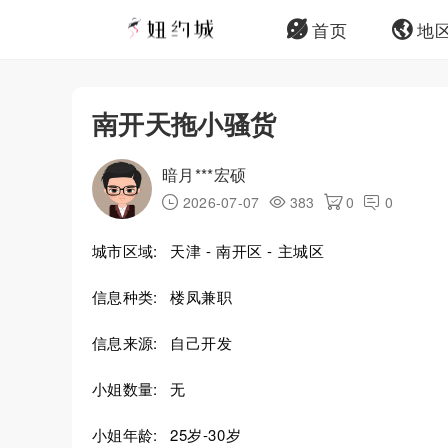
首页
地
南开天拖小骚货
暗月***宏硕
2026-07-07
383
0
0
城市区域:
天津 - 南开区 - 主城区
信息种类:
楼凤兼职
信息来源:
自己开发
小姐数量:
无
小姐年龄:
25岁-30岁