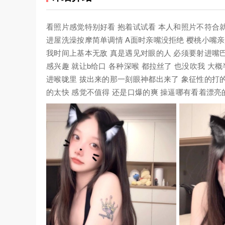
看照片感觉特别好看 抱着试试看 本人和照片不符合就
进屋洗澡按摩简单调情 A面时亲嘴没拒绝 樱桃小嘴
我时间上基本无敌 真是遇见对眼的人 必须要射进嘴巴
感兴趣 就让b给口 各种深喉 都拉丝了 也没吹我 大
进喉咙里 拔出来的那一刻眼神都出来了 象征性的打的
的太快 感觉不值得 还是口爆的爽 操逼哪有看着漂亮