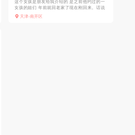
这个女孩是朋友给我介绍的 是之前他约过的一
女孩的姐们 年前就回老家了现在刚回来。话说
疫情期间给我憋够呛 朋友把她推给我了，发了
天津-南开区
照片直接驱车前往 是在大悦城的公寓里 话说他
们都挺有钱...