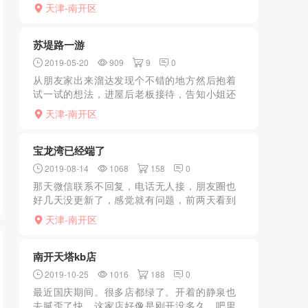
本不想出去，磨磨唧唧非说介绍一比较靠谱项
天津-南开区
目想合作合作，于是想起密云路五金城附近的
老金烤羊腿不错，邃定...
苏堤路一游
2019-05-20
909
9
0
从朋友家出来溜达发现个不错的地方然后抱着
试一试的想法，进屋后老板接待，告知小姐还
在工作等会，老板很是客气让小弟别急先在屋
天津-南开区
里等会然后跟老板一起喝茶聊了大概15分钟告
知可以上去了，他家...
宝龙湾已经端了
2019-08-14
1068
158
0
那天微信联系不回复，电话无人接，朋友圈也
好几天没更新了，感觉就有问题，前两天看到
贴吧和论坛都说端了应该是真的，大家删联系
天津-南开区
方式吧，别给自己找麻烦，还有以后出来玩一
定别转账还是现金支付...
南开天塔kb店
2019-10-25
1016
188
0
最近国庆期间。很多店都绿了。开着的静泉也
去腻歪了快。这家店好像是刚开没多久。吧里