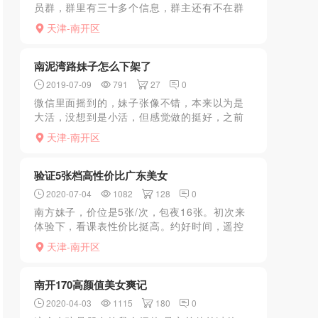
员群，群里有三十多个信息，群主还有不在群
里的很多信息，那天在群里聊天，说花式这个
天津-南开区
肖然深喉很厉害，kb顶着嗓子眼射，活也很仔
细，就想去体验一下...
南泥湾路妹子怎么下架了
2019-07-09
791
27
0
微信里面摇到的，妹子张像不错，本来以为是
大活，没想到是小活，但感觉做的挺好，之前
在SPA店398做过一回，这次比在SPA店做的好
天津-南开区
了太多，帮她推荐一下不知为什么会给人下
架，不知能给说...
验证5张档高性价比广东美女
2020-07-04
1082
128
0
南方妹子，价位是5张/次，包夜16张。初次来
体验下，看课表性价比挺高。约好时间，遥控
上楼，南方美女，身材、腿、脚、胸型都完美!
天津-南开区
关键皮肤光滑白皙~开始享受服务，要求陪浴~
妹子耐心的给...
南开170高颜值美女爽记
2020-04-03
1115
180
0