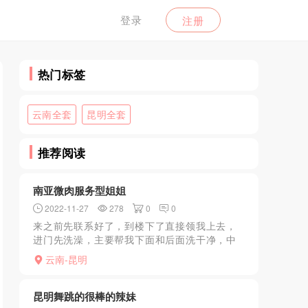
登录
注册
热门标签
云南全套
昆明全套
推荐阅读
南亚微肉服务型姐姐
2022-11-27
278
0
0
来之前先联系好了，到楼下了直接领我上去，
进门先洗澡，主要帮我下面和后面洗干净，中
途用沐浴露猛搓了龟头几下胀的不行，洗干净
云南-昆明
后进房就趴在床上开始了，期间来了个69，下
面很干净没异味皮肤...
昆明舞跳的很棒的辣妹