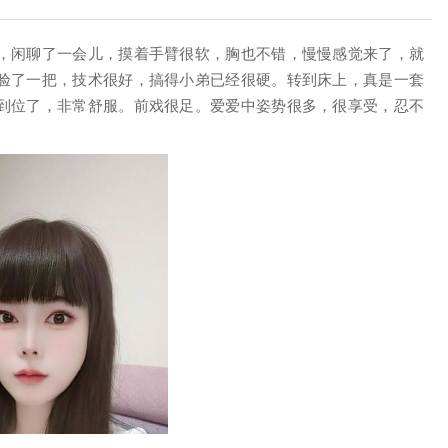
，闲聊了一会儿，摸着手臂很软，胸也不错，慢慢感觉来了，就
验了一把，技术很好，搞得小弟已经很硬。转到床上，真是一套
到位了，非常舒服。前戏很足。爱爱中姿势很多，很享受，忍不