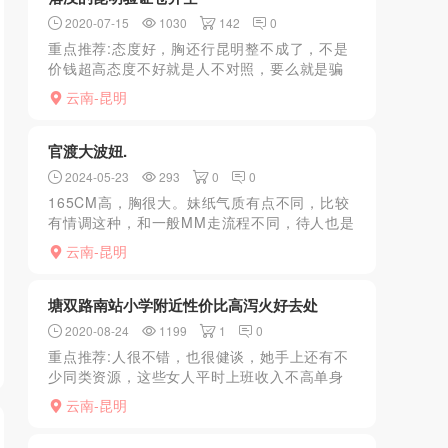
2020-07-15
1030
142
0
重点推荐:态度好，胸还行昆明整不成了，不是
价钱超高态度不好就是人不对照，要么就是骗
子满天飞。这两天小弟弟比较激动，在群里约
云南-昆明
了几个见面小弟弟都激动不起来，跑高新区见
了一个还可以，可在...
官渡大波妞.
2024-05-23
293
0
0
165CM高，胸很大。妹纸气质有点不同，比较
有情调这种，和一般MM走流程不同，待人也是
很温柔亲切，说话温柔。学过舞蹈气质也不
云南-昆明
同。去过的体验才会明白情调是多么重要。属
于小高端系列，穿...
塘双路南站小学附近性价比高泻火好去处
2020-08-24
1199
1
0
重点推荐:人很不错，也很健谈，她手上还有不
少同类资源，这些女人平时上班收入不高单身
妈妈兼职做，她可以介绍，支付100介绍费就可
云南-昆明
以了，价格差不多，质量也有很不错的。可以
约多飞！8月1...