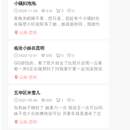
小骚妇泡泡.
2025-11-09
318
0
0
夜晚失眠睡不着，想日逼，想起有个小骚妇住
在隔壁小区就联系了她，她直接秒回，我便约
好过去。进门已经穿好情趣黑丝在等我，我看
云南-昆明
见她也忍不住了，抱起来往屋里奔，她说一定
要先洗澡，我也就同意...
临沧小妹在昆明
2022-10-01
355
0
0
QQ群找的，看了照片就去了比照片还黑一点看
着一米5左右微胖到了问我要不要一起洗澡我说
洗过了然后她就给我脱衣服含住我的弟弟爽但
云南-昆明
是人有一点黑胸也挺大口完之后脱衣服用胸夹
住我的弟弟人都麻...
五华区米雪儿
2021-05-06
665
1
0
先和妹子聊好了 她要六一次 我说五一次可以吗
妹子也十分的爽快说可以 开着车就直接杀了过
去 到了妹子的住处 妹子先让洗澡 手就不停的
云南-昆明
把弄 不一会躺下后 妹子直接就裹着上了 换了