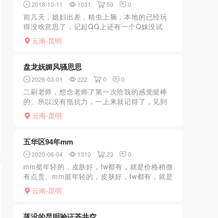
2018-10-11
1031
59
0
前几天，媳妇出差，精虫上脑，本地的已经玩
得没啥意思了，记起QQ上还有一个Q妹没试
过，该Q妹是在SIS上看到的，迫不及待的打开
云南-昆明
QQ联系，妹妹在昆明，在Q上询问原来她不上
门，要叫我去她...
盘龙妩媚风骚思思
2026-03-01
222
0
0
二刷老师，想念老师了第一次给我的感觉挺棒
的。所以没有抵抗力，一上来就记得了，见到
老师还是那么乖巧，给我拿瓶水，递拖鞋给我
云南-昆明
换好，小聊了会，清洗完回到房间，正式做服
务，好舒服。正式进入...
五华区94年mm
2020-06-04
1310
23
0
mm挺年轻的，皮肤好，fw都有，就是价格稍微
有点贵。mm挺年轻的，皮肤好，fw都有，就是
价格稍微有点贵。
云南-昆明
落没的昆明验证苍井空