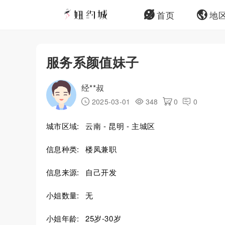
首页
地
服务系颜值妹子
经**叔
2025-03-01
348
0
0
城市区域:
云南 - 昆明 - 主城区
信息种类:
楼凤兼职
信息来源:
自己开发
小姐数量:
无
小姐年龄:
25岁-30岁