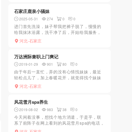
么，什么都有，就是只剩...
石家庄鹿泉小骚妹
2025-05-31
274
0
0
进门首先洗澡，妹子帮我把裤子脱了，慢慢的
给我抹沐浴露，洗干净了后，开始给我服务，
口的很认真，一边吸一边动，感觉是真的上天
河北-石家庄
了，给我口了五分钟，没忍住就交子弹，休息
一下进入正题，后入抽...
万达洲际兼职上门爽记
2019-01-29
901
80
0
由于年后一直忙，弄的没有心情找妹妹，最近
轻松点儿了，加上春暖花开，就觉得找个妹妹
玩儿。以前在论坛的帖子上看来的，就联系了
河北-石家庄
一个大家评价不错的妹妹，联系好以后就开
房，然后告诉妹妹地点，...
风花雪月spa养生
2019-08-02
983
38
0
今天闲着没事，想找个地方消遣，于是乎，联
系了前阵子在网上看到的风花雪月spa的电话，
说有妹子，到指定位置后，她过来接。驱车到
河北-石家庄