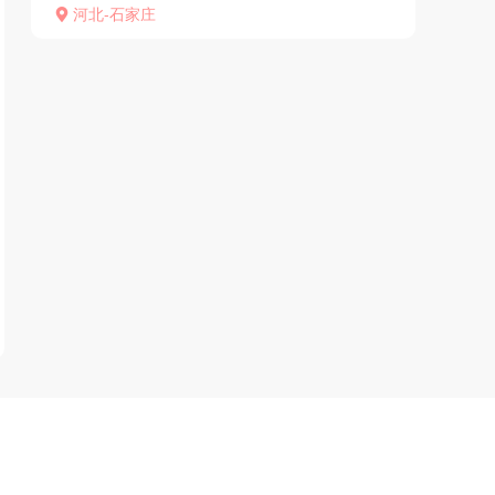
过去，店面不大，大概5-6个房间，设备略显捡
河北-石家庄
漏。叫技师，年龄大概30+，身材挺好，聊天发
现是东北人，...