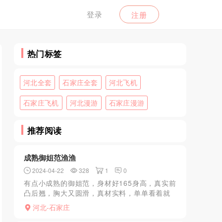
登录
注册
热门标签
河北全套
石家庄全套
河北飞机
石家庄飞机
河北漫游
石家庄漫游
推荐阅读
成熟御姐范渔渔
2024-04-22
328
1
0
有点小成熟的御姐范，身材好165身高，真实前
凸后翘，胸大又圆滑，真材实料，单单看着就
想硬起来了，比较喜欢小御姐范成熟有味道类
河北-石家庄
型 颜值8分有多，另外是态度好，过程蛮有服