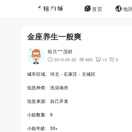
首页
地
金座养生一般爽
暗月***茂材
2019-05-22
885
10
0
城市区域:
河北 - 石家庄 - 主城区
信息种类:
洗浴场所
信息来源:
自己开发
小姐数量:
9
小姐年龄:
30+