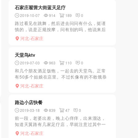
务意识的，洗澡...
石家庄翟营大街蓝天足疗
2019-10-07
914
189
0
路过看见在跳舞，然后进去问问有什么，挺谨
慎的，说是正规按摩，问有别的吗，他说来后
面吧，开始介绍，带口，挺便宜了，纯粹泄
河北-石家庄
火，完事走人，服务还行。
天堂鸟ktv
2019-07-03
963
110
0
和几个朋友酒足饭饱，一起去的天堂鸟。正常
有50多个姑娘在店里。不过长像有的不敢饿恭
维，年纪也大。所以要去的早，免得好看的年
河北-石家庄
轻的先上班了。我去之前就联系了小五，告诉
他我一会去唱歌，让...
路边小店快餐
2019-03-18
839
47
0
前一段，老婆出差，晚上心痒痒，出来溜达，
知道天翼路有几家足疗店，早就注意过其中一
家，漂亮姑娘坐门口，很有感觉，就进去了，
河北-石家庄
第一次来，有点紧张，老板很直接，问做什