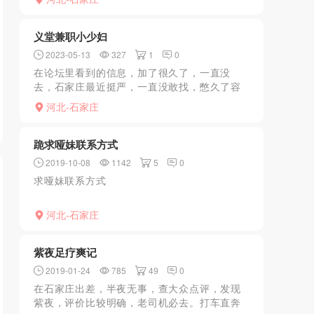
了指定地点，按着指定的位置，等候。过了约5
分钟，一个女的...
义堂兼职小少妇
2023-05-13
327
1
0
在论坛里看到的信息，加了很久了，一直没
去，石家庄最近挺严，一直没敢找，憋久了容
易出问题，跟妹子聊了聊就直接去了，妹子长
河北-石家庄
相还行吧，家庭小少妇，岁数大概是不到30，
最多30岁， 身高...
跪求哑妹联系方式
2019-10-08
1142
5
0
求哑妹联系方式
河北-石家庄
紫夜足疗爽记
2019-01-24
785
49
0
在石家庄出差，半夜无事，查大众点评，发现
紫夜，评价比较明确，老司机必去。打车直奔