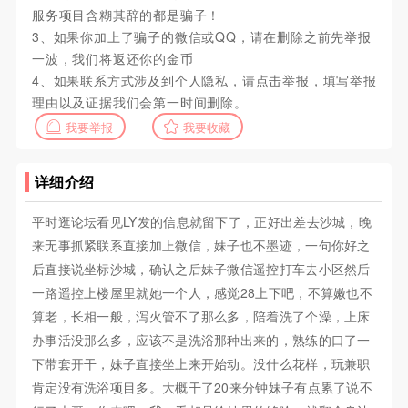
服务项目含糊其辞的都是骗子！
3、如果你加上了骗子的微信或QQ，请在删除之前先举报
一波，我们将返还你的金币
4、如果联系方式涉及到个人隐私，请点击举报，填写举报
理由以及证据我们会第一时间删除。
我要举报
我要收藏
详细介绍
平时逛论坛看见LY发的信息就留下了，正好出差去沙城，晚
来无事抓紧联系直接加上微信，妹子也不墨迹，一句你好之
后直接说坐标沙城，确认之后妹子微信遥控打车去小区然后
一路遥控上楼屋里就她一个人，感觉28上下吧，不算嫩也不
算老，长相一般，泻火管不了那么多，陪着洗了个澡，上床
办事活没那么多，应该不是洗浴那种出来的，熟练的口了一
下带套开干，妹子直接坐上来开始动。没什么花样，玩兼职
肯定没有洗浴项目多。大概干了20来分钟妹子有点累了说不