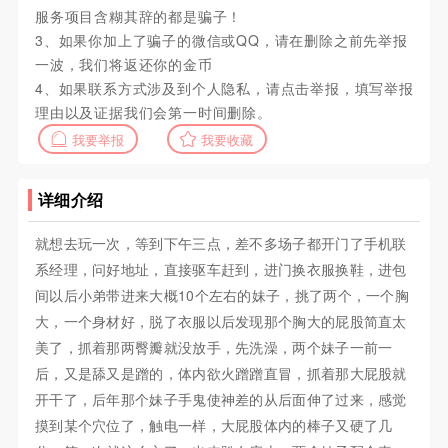
服务项目含糊其辞的都是骗子！
3、如果你加上了骗子的微信或QQ，请在删除之前先举报
一波，我们将返还你的金币
4、如果联系方式涉及到个人隐私，请点击举报，填写举报
理由以及证据我们会第一时间删除。
我要举报
我要收藏
详细介绍
就想去玩一次，等到下午三点，差不多场子都开门了手机联
系经理，问好地址，直接驱车赶到，进门换衣服换鞋，进包
间以后小弟带进来大概10个左右的妹子，挑了两个，一个胸
大，一个身材好，脱了衣服以后发现那个胸大的屁股简直太
美了，抓着那两臀瓣就没放手，先洗澡，两个妹子一前一
后，又是舔又是蹭的，体内欲火蹭蹭直冒，抓着那大屁股就
开干了，后年那个妹子手鬼使神差的从后面伸了过来，感觉
摸到某个穴位了，触电一样，大屁股体内的棒子又硬了几