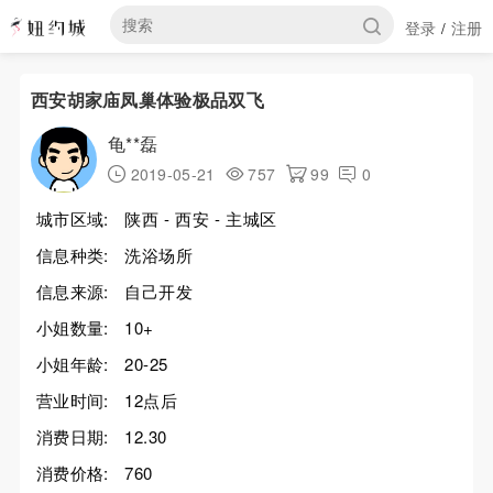
登录
注册
/
西安胡家庙凤巢体验极品双飞
龟**磊
2019-05-21
757
99
0
城市区域:
陕西 - 西安 - 主城区
信息种类:
洗浴场所
信息来源:
自己开发
小姐数量:
10+
小姐年龄:
20-25
营业时间:
12点后
消费日期:
12.30
消费价格:
760