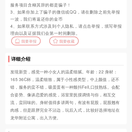
服务项目含糊其辞的都是骗子！
3、如果你加上了骗子的微信或QQ，请在删除之前先举报
一波，我们将返还你的金币
4、如果联系方式涉及到个人隐私，请点击举报，填写举报
理由以及证据我们会第一时间删除。
我要举报
我要收藏
详细介绍
发现新货，感觉一种小女人的温柔细腻。年龄：22 身材：
165 36C杯，温柔细致，属于小性感类型，中上颜值，还不
错，服务的蛮不错，吸蛋蛋有一种颤抖Fell,口技熟练。会配
合姿势、像谈恋爱的感觉，浴室里抚摸调情与你，相互交
流，蛮回味的。身材值得多讲两句，有波有屁股，屁股翘有
肉感，但是跟胖完全不沾边，玩后入式，比较好选择地址在
龙华附近公寓，出入方便。