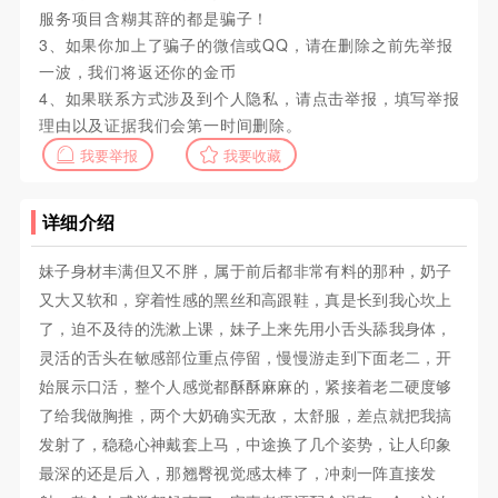
服务项目含糊其辞的都是骗子！
3、如果你加上了骗子的微信或QQ，请在删除之前先举报
一波，我们将返还你的金币
4、如果联系方式涉及到个人隐私，请点击举报，填写举报
理由以及证据我们会第一时间删除。
我要举报
我要收藏
详细介绍
妹子身材丰满但又不胖，属于前后都非常有料的那种，奶子
又大又软和，穿着性感的黑丝和高跟鞋，真是长到我心坎上
了，迫不及待的洗漱上课，妹子上来先用小舌头舔我身体，
灵活的舌头在敏感部位重点停留，慢慢游走到下面老二，开
始展示口活，整个人感觉都酥酥麻麻的，紧接着老二硬度够
了给我做胸推，两个大奶确实无敌，太舒服，差点就把我搞
发射了，稳稳心神戴套上马，中途换了几个姿势，让人印象
最深的还是后入，那翘臀视觉感太棒了，冲刺一阵直接发