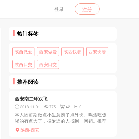
登录
注册
热门标签
陕西做爱
西安做爱
陕西快餐
西安快餐
陕西口交
西安口交
推荐阅读
西安南二环双飞
2018-11-01
775
42
0
本人因前期做点小生意捞了点外快。喝酒吃饭
喝的有点大了，搜附近的人找到一网销。推荐
活动价298消费。走到楼下四处查查，发现楼下
陕西-西安
就是公安局，暗想老板后台果然够硬。随上楼6