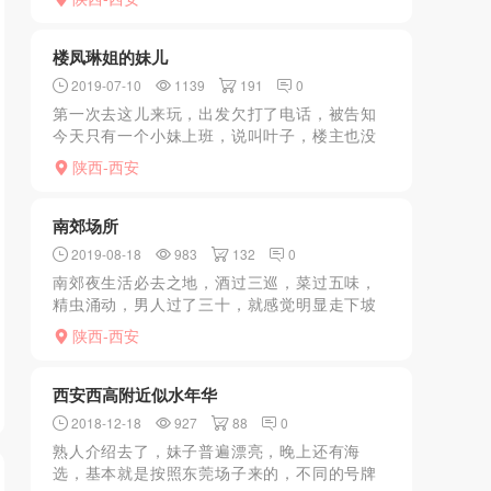
上一躺，我还能说什么？插了几百下缴枪结
账，一点意思都没
楼凤琳姐的妹儿
2019-07-10
1139
191
0
第一次去这儿来玩，出发欠打了电话，被告知
今天只有一个小妹上班，说叫叶子，楼主也没
去过他们那，同意后应然前往，到楼下打电话
陕西-西安
问具体地址，琳姐说正在服务，有客人，让我
等个20分钟，于是楼...
南郊场所
2019-08-18
983
132
0
南郊夜生活必去之地，酒过三巡，菜过五味，
精虫涌动，男人过了三十，就感觉明显走下坡
路了。不再喜欢ML，喜欢躺着被释放，被调
陕西-西安
情，恰好这家店满足了我所有的欲望，废话不
多说。讲讲过程吧。出...
西安西高附近似水年华
2018-12-18
927
88
0
熟人介绍去了，妹子普遍漂亮，晚上还有海
选，基本就是按照东莞场子来的，不同的号牌