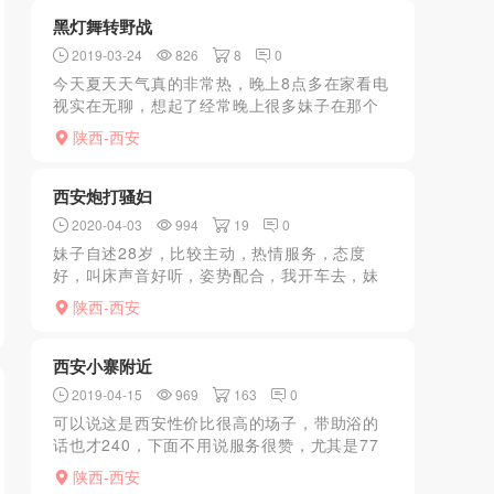
楼，进店报名直...
黑灯舞转野战
2019-03-24
826
8
0
今天夏天天气真的非常热，晚上8点多在家看电
视实在无聊，想起了经常晚上很多妹子在那个
舞厅门口进进出出的，想去一探究竟。10块门
陕西-西安
票随上2楼，真是琳琅满目呀，舞池门口好多年
轻妹子，挨个看...
西安炮打骚妇
2020-04-03
994
19
0
妹子自述28岁，比较主动，热情服务，态度
好，叫床声音好听，姿势配合，我开车去，妹
子接的，一起洗澡，洗澡时，妹子主动趴下吃
陕西-西安
牛牛，特别爽，随后来到床上，妹子给做
xiongtui，kou...
西安小寨附近
2019-04-15
969
163
0
可以说这是西安性价比很高的场子，带助浴的
话也才240，下面不用说服务很赞，尤其是77
号，虽然不是最漂亮但技术是真的好，一点都
陕西-西安
不马虎，从助浴到manyou，定岗，再到口包，