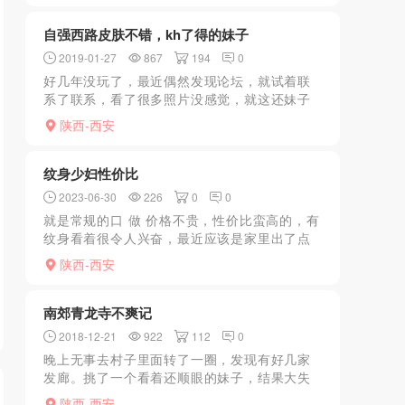
都很卖力。
自强西路皮肤不错，kh了得的妹子
2019-01-27
867
194
0
好几年没玩了，最近偶然发现论坛，就试着联
系了联系，看了很多照片没感觉，就这还妹子
照片很有感觉，聊天态度也不错，于是联系取
陕西-西安
车前往，地方很好找自强西路很有名的火焰山
烤肉跟前，遥控上楼后...
纹身少妇性价比
2023-06-30
226
0
0
就是常规的口 做 价格不贵，性价比蛮高的，有
纹身看着很令人兴奋，最近应该是家里出了点
事，经济上挺困难的，能帮就帮帮吧
陕西-西安
南郊青龙寺不爽记
2018-12-21
922
112
0
晚上无事去村子里面转了一圈，发现有好几家
发廊。挑了一个看着还顺眼的妹子，结果大失
所望。进房子后给你个套子自己戴，自己往床
陕西-西安