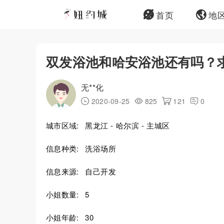
首页
地
双发浴池和哈安浴池还有吗？
无**化
2020-09-25
825
121
0
城市区域:
黑龙江 - 哈尔滨 - 主城区
信息种类:
洗浴场所
信息来源:
自己开发
小姐数量:
5
小姐年龄:
30