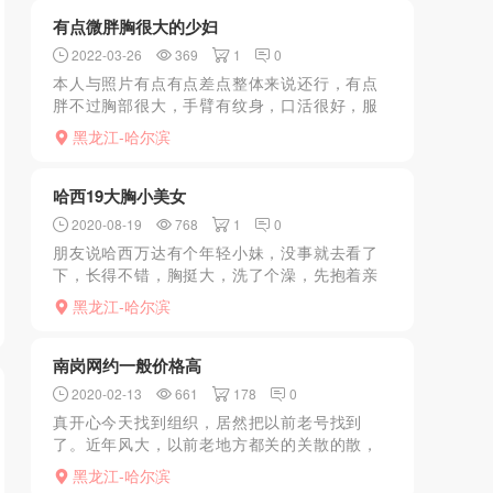
是从哈西直接...
有点微胖胸很大的少妇
2022-03-26
369
1
0
本人与照片有点有点差点整体来说还行，有点
胖不过胸部很大，手臂有纹身，口活很好，服
务也不错，喜欢大胸的不要错过啊 重点推荐：
黑龙江-哈尔滨
胸大
哈西19大胸小美女
2020-08-19
768
1
0
朋友说哈西万达有个年轻小妹，没事就去看了
下，长得不错，胸挺大，洗了个澡，先抱着亲
了一会揉了会奶子，真大呀，一个手都握不
黑龙江-哈尔滨
住，然后让她给我口，kouhuo也不错，听指
挥，也够骚，进去的...
南岗网约一般价格高
2020-02-13
661
178
0
真开心今天找到组织，居然把以前老号找到
了。近年风大，以前老地方都关的关散的散，
无奈联系qq里的中介老人。她家费用较高，妹
黑龙江-哈尔滨
子照骗，好在服务不机车，有多个地点。遥控