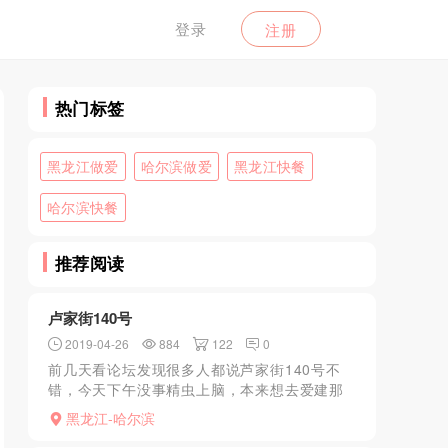
登录
注册
热门标签
黑龙江做爱
哈尔滨做爱
黑龙江快餐
哈尔滨快餐
推荐阅读
卢家街140号
2019-04-26
884
122
0
前几天看论坛发现很多人都说芦家街140号不
错，今天下午没事精虫上脑，本来想去爱建那
个会所的，但是微信联系告诉今天休息，3天之
黑龙江-哈尔滨
后才能开业，想起来论坛说的芦家街140号，于