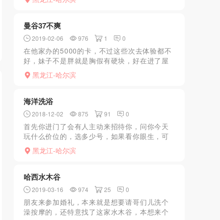
简单冲洗一下就开始用指尖调情，然后走遍全
身，又用胸摩擦后背，...
曼谷37不爽
2019-02-06
976
1
0
在他家办的5000的卡，不过这些次去体验都不
好，妹子不是胖就是胸假有硬块，好在进了屋
一般还有个态度，基本不机车。700的什么spa
黑龙江-哈尔滨
真的没什么服务，这些钱花完了不会再办卡了
在他家办的...
海洋洗浴
2018-12-02
875
91
0
首先你进门了会有人主动来招待你，问你今天
玩什么价位的，选多少号，如果看你眼生，可
能在你脱衣服的时候再和你搭话，一般都是一
黑龙江-哈尔滨
个挺矮挺胖剃光头的人来做这些事情，更衣室
里的小生也会来问你。...
哈西水木谷
2019-03-16
974
25
0
朋友来参加婚礼，本来就是想要请哥们儿洗个
澡按摩的，还特意找了这家水木谷，本想来个