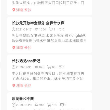
头前去找找，在融科正大门口找到了店子，门
口进去下了负一楼，感觉不是很好，有点潮潮
湖南-长沙
的霉气，进入以后直接和小哥说找个服务好
的，第一次过来是过来探...
长沙最开放半套服务 全裸带水床
2021-01-17
1054
1
0
先是帮我脱衣服 然后水床上洗澡 做xiongtui然
后做臀推B推毛扫水中箫然后高山流水海底捞月
dulongkbxiongtui服务都是非常棒的体验，也
湖南-长沙
是非常好的。在长沙这么久了，第...
长沙遇见spa爽记
2019-07-31
825
68
0
本人比较喜好保健类的项目，这次朋友推荐去
了遇见spa，相当的舒服。妹子平均年龄不到
25，几个高质量妹子都是20岁左右的。重点推
湖南-长沙
荐490号，肤白貌美大长腿，长得很高级，有种
杜鹃的感觉...
原黄春和不爽
2019-03-29
918
166
0