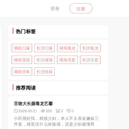
登录
注册
热门标签
湖南口爆
长沙口爆
湖南毒龙
长沙毒龙
湖南漫游
长沙漫游
湖南无套
长沙无套
湖南丝袜
长沙丝袜
推荐阅读
舌吻大长腿毒龙艺馨
2026-05-21
359
0
0
小区很好找，精致少妇，本人不太喜欢嫩妹三
件套，感觉没什么体验感，还是少妇最懂男