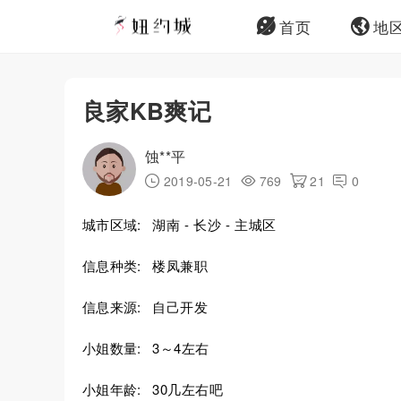
首页
地
良家KB爽记
蚀**平
2019-05-21
769
21
0
城市区域:
湖南 - 长沙 - 主城区
信息种类:
楼凤兼职
信息来源:
自己开发
小姐数量:
3～4左右
小姐年龄:
30几左右吧