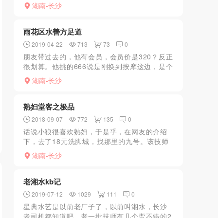
人。着重感叹一下陪浴，真的舒服，全身打满
湖南-长沙
沐浴露然后就给你全身磨，磨到正面蹲下来再
浴室口，一边口一边会看...
雨花区水善方足道
2019-04-22
713
73
0
朋友带过去的，他有会员，会员价是320？反正
很划算。他挑的666说是刚换到按摩这边，是个
新手少妇26。朋友喜欢这种青涩的感觉，后来
湖南-长沙
出来说是服务还是不熟练，但是也无所谓了，
就是捧个场...
熟妇堂客之极品
2018-09-07
772
135
0
话说小狼很喜欢熟妇，于是乎，在网友的介绍
下，去了18元洗脚城，找那里的九号。该技师
容貌尚可，身材较好，以按摩的名义召唤。在
湖南-长沙
按摩时开始动手动脚。然后就是口，做。口的
非常好，毫无齿感，...
老湘水kb记
2019-07-12
1029
111
0
星典水艺是以前老厂子了，以前叫湘水，长沙
老司机都知道吧。老一批技师有几个蛮不错的2