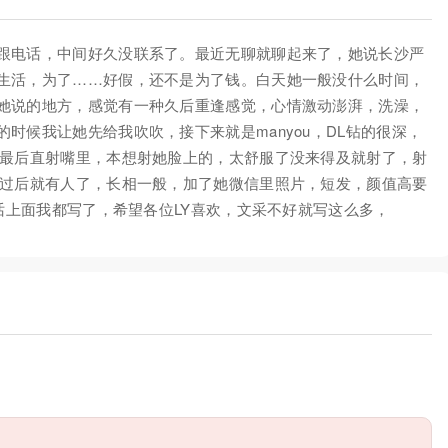
跟电话，中间好久没联系了。最近无聊就聊起来了，她说长沙严
生活，为了……好假，还不是为了钱。白天她一般没什么时间，
她说的地方，感觉有一种久后重逢感觉，心情激动澎湃，洗澡，
时候我让她先给我吹吹，接下来就是manyou，DL钻的很深，
，最后直射嘴里，本想射她脸上的，太舒服了没来得及就射了，射
抱过后就有人了，长相一般，加了她微信里照片，短发，颜值高要
电话上面我都写了，希望各位LY喜欢，文采不好就写这么多，