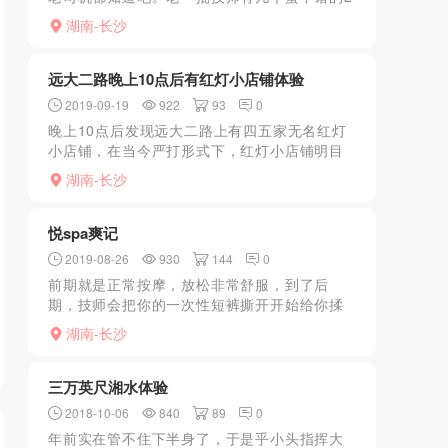
号，不过好像大换血了，也不清楚是不是出了
湖南-长沙
什么事。新来的技师颜值没以前好了，普遍老
一点，不过服务还是...
远大二路晚上10点后有红灯小店铺体验
2019-09-19
922
93
0
晚上10点后发现远大二路上有四五家无名红灯
小店铺，在当今严打形式下，红灯小店铺明目
张胆经营性服务业，本狼咨询了一下鸡婆有做
湖南-长沙
点服务，同时可以提供波打飞机??等活动，妹
子年纪大概35到...
悦spa爽记
2019-08-26
930
144
0
前期就是正常按摩，放松非常舒服，到了后
期，技师会把你的一次性短裤撕开开始给你揉
蛋蛋，dl（是用手指，不过非常舒服），按了
湖南-长沙
一会之后开始全身manyou，最后在给你揉蛋
蛋，虽然价格有点...
三万英尺湘水体验
2018-10-06
840
89
0
年前实在管不住下半身了，于是乎小头指挥大