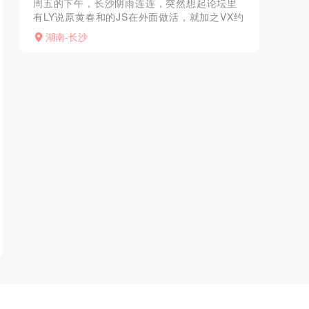
周五的下午，长沙阴雨连连，突然想起论坛里
有LY说原黄春和的JS在外面做活，就加之VX约
之，到达地点后得知JS有LY在不方便，推荐另
湖南-长沙
一位姐妹，本L不想找其他JS，也知道原黄春和
是靠服...