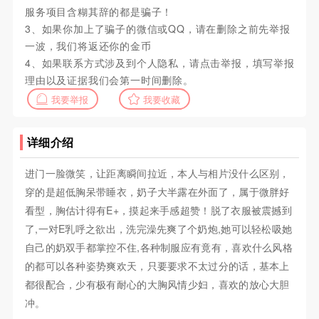
服务项目含糊其辞的都是骗子！
3、如果你加上了骗子的微信或QQ，请在删除之前先举报
一波，我们将返还你的金币
4、如果联系方式涉及到个人隐私，请点击举报，填写举报
理由以及证据我们会第一时间删除。
我要举报
我要收藏
详细介绍
进门一脸微笑，让距离瞬间拉近，本人与相片没什么区别，
穿的是超低胸呆带睡衣，奶子大半露在外面了，属于微胖好
看型，胸估计得有E+，摸起来手感超赞！脱了衣服被震撼到
了,一对E乳呼之欲出，洗完澡先爽了个奶炮,她可以轻松吸她
自己的奶双手都掌控不住,各种制服应有竟有，喜欢什么风格
的都可以各种姿势爽欢天，只要要求不太过分的话，基本上
都很配合，少有极有耐心的大胸风情少妇，喜欢的放心大胆
冲。