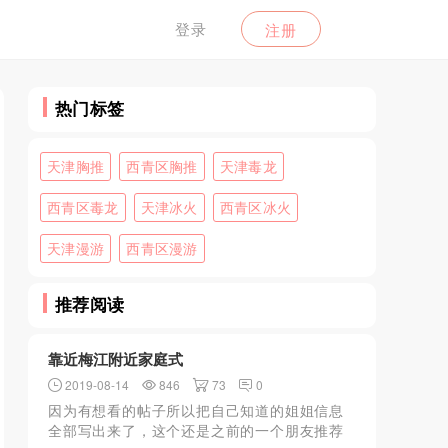
登录
注册
热门标签
天津胸推
西青区胸推
天津毒龙
西青区毒龙
天津冰火
西青区冰火
天津漫游
西青区漫游
推荐阅读
靠近梅江附近家庭式
2019-08-14
846
73
0
因为有想看的帖子所以把自己知道的姐姐信息
全部写出来了，这个还是之前的一个朋友推荐