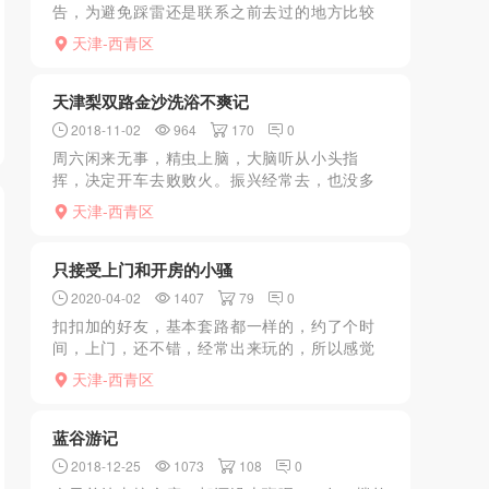
告，为避免踩雷还是联系之前去过的地方比较
靠谱，微信里找了找得知小冉开课了，就驱车
天津-西青区
前往，她晚上没有约7点就不接了，到了之后上
楼还是以前的价格没...
天津梨双路金沙洗浴不爽记
2018-11-02
964
170
0
周六闲来无事，精虫上脑，大脑听从小头指
挥，决定开车去败败火。振兴经常去，也没多
大意思，去金沙洗浴看看吧！毕竟也有一年多
天津-西青区
没去了，决定开车前往。闲话少说，开车去到
目的地，直接去大厅，还...
只接受上门和开房的小骚
2020-04-02
1407
79
0
扣扣加的好友，基本套路都一样的，约了个时
间，上门，还不错，经常出来玩的，所以感觉
都一样，除非是真的出来约的那种，不是花钱
天津-西青区
的，感觉才好。大家可以自己联系联系玩玩！
蓝谷游记
2018-12-25
1073
108
0