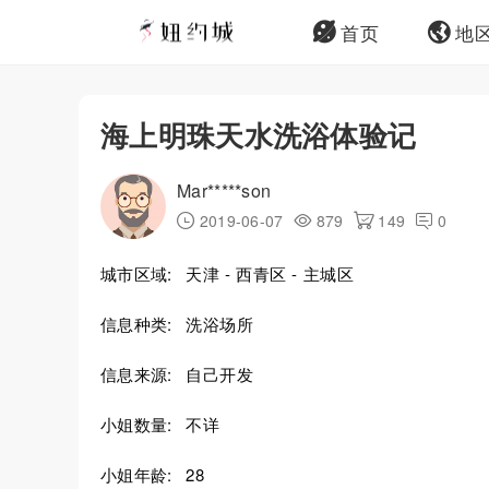
首页
地
海上明珠天水洗浴体验记
Mar*****son
2019-06-07
879
149
0
城市区域:
天津 - 西青区 - 主城区
信息种类:
洗浴场所
信息来源:
自己开发
小姐数量:
不详
小姐年龄:
28