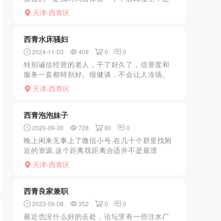
是比较安全的，其中一个妹妹咪咪很大，两个
天津-西青区
人在一起比咪咪谁大，哎呀，这感觉，然后一
个舔弟弟，一个舔蛋蛋...
西青水床骚妇
2024-11-03
409
0
0
特别诚信经营的老人，干了好久了，信誉度和
服务一直都特别好。很健谈，不会让人冷场。
胸能有c的样子，很挺，rua起来也很软，绝对
天津-西青区
真材实料。阴唇略有颜色，骚水很多，整体服
务一直都是享受状...
西青泡泡妹子
2020-09-30
728
80
0
晚上闲来无事上了微信小号.在几十个群里找附
近的资源,这个距离我距离合适并不是最漂
亮.800两次我比较能接受,妹子年龄小嫩.就去了
天津-西青区
西青良家兼职
2023-06-08
352
0
0
最近也没什么好的去处，论坛里有一些注水广