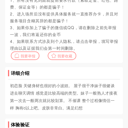
1、所有没有见到面就提前要求付款（索取定金、红包、路
费、保证金等）的都是骗子！
2、进入场所后没有提供具体服务就一直推荐办卡，并且对
服务项目含糊其辞的都是骗子！
3、如果你加上了骗子的微信或QQ，请在删除之前先举报
一波，我们将返还你的金币
4、如果联系方式涉及到个人隐私，请点击举报，填写举报
理由以及证据我们会第一时间删除。
我要举报
我要收藏
详细介绍
初恋脸 关键身材也很好的小波妞。 屋子很干净妹子很健谈
进去聊天调情 感觉是比较高端的类型。妹子一般熟人才接夜
第一次去一般两次就比较划算。 不催课 整个过程像情侣一
样 胸有c以上吧。皮肤非常白。满足幻想
体验验证