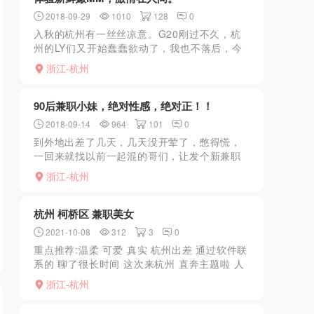
2018-09-29
1010
128
0
入秋的杭州有一丝丝凉意。G20刚过不久，杭
州的LY们又开始蠢蠢欲动了，我也不落后，今
天双休一觉醒来已经是中午了，可能是太久没
浙江-杭州
偷吃了。一起床就非常的兴奋，赶紧起来洗漱
吃饭，昨天跟一美...
90后兼职小妹，绝对性感，绝对正！！
2018-09-14
964
101
0
到外地出差了几天，几天没开荤了，憋得慌，
一回来就找以前一起混的哥们，让发个新兼职
过来爽爽，不一会，朋友给了个ＱＱ，说是该
浙江-杭州
兼职女叫べ雪べ，长得一般，但特别骚，水
多，而且能玩，因此决定...
杭州 柯桥区 兼职美女
2021-10-08
312
3
0
重点推荐:温柔 可爱 真实 杭州出差 通过软件联
系的 聊了很长时间 这次来杭州 直奔主题啦 人
很漂亮 身材很完美 说话声音很甜美 我很喜欢
浙江-杭州
特意在她的附近开的房间 见到之后人照无...