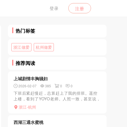
登录
注册
热门标签
浙江做爱
杭州做爱
推荐阅读
上城剧情丰胸骚妇
2026-02-07
385
0
0
下班后紧赶慢赶，总算赶上了我的排班。遥控
上楼，看到了YOYO老师。人照一致，甚至说，
照片上还显胖一点。不认生，我们寒暄几句就
浙江-杭州
开始进入正题。因为提前把剧情发给了老师，
开始剧情演绎，老...
西湖三通水蜜桃