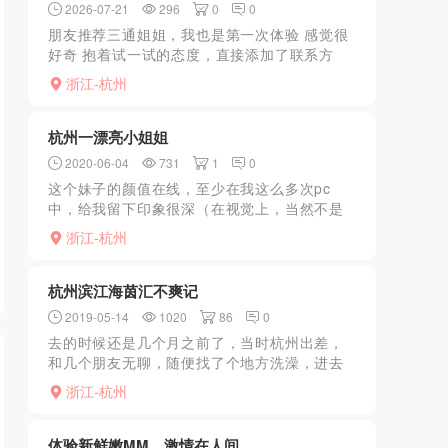
2026-07-21
296
0
0
朋友推荐三通姐姐，我也是第一次体验 感觉很
好奇 抱着试一试的态度，直接添加了联系方
式，预约了一下时间，小区很好找 手机遥控上
浙江-杭州
楼 开门一瞬间 小姐姐穿着黑丝 情趣 看的我小
弟弟都硬了...
杭州一漂亮小姐姐
2020-06-04
731
1
0
这个妹子的颜值在线，至少在我这么多次pc
中，给我留下印象很深（在视觉上，当然不是
服务型的，那些需要服务的还是要酌情考虑
浙江-杭州
杭州滨江海茵汇不爽记
2019-05-14
1020
86
0
去的时候还是几个月之前了，当时杭州出差，
和几个朋友无聊，随便找了个地方洗澡，进去
后是一楼洗澡，上去按摩，都是包间，价格好
浙江-杭州
像是分3级，挑了个380的，没过多久妹子就来
了，长相一般，身...
体验新鲜嫩MM，激情在人间。