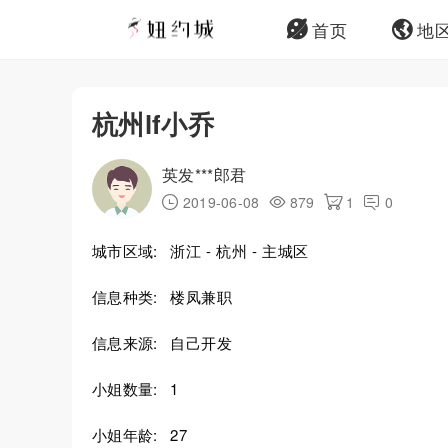
首页
地
杭州lf小乔
英发***郎君
2019-06-08
879
1
0
城市区域:
浙江 - 杭州 - 主城区
信息种类:
楼凤兼职
信息来源:
自己开发
小姐数量:
1
小姐年龄:
27