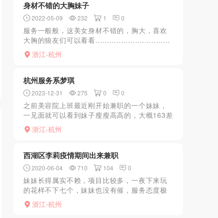
身材不错的大胸妹子
2022-05-09
232
1
0
服务一般般，这美女身材不错的，胸大，喜欢
大胸的狼友们可以看看................................
重点推荐：胸大
浙江-杭州
杭州服务系梦琪
2023-12-31
275
0
0
之前美容院上班最近刚开始兼职的一个妹妹，
一见面就可以看到妹子瘦瘦高高的，大概163差
不多腿很细。妹妹先拉着去洗了澡，稍微冲了
浙江-杭州
一下，由于现在是冬天特意多泡了一下手，不
能让妹妹冻着。妹...
西湖区李莉疫情期间出来兼职
2020-06-04
710
104
0
妹妹长得属实不赖，项目比较多，一夜下来玩
的花样不下七个，妹妹也没有催，服务态度极
好，最关键的事妹妹的水是属实多，比较敏
浙江-杭州
感，综合下来这次的体验是我最满意的一次。