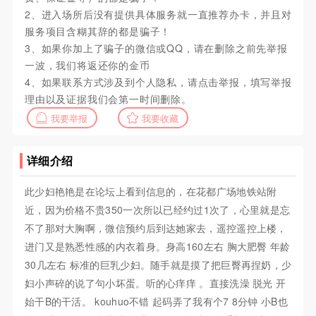
2、进入场所后没有提供具体服务就一直推荐办卡，并且对
服务项目含糊其辞的都是骗子！
3、如果你加上了骗子的微信或QQ，请在删除之前先举报
一波，我们将返还你的金币
4、如果联系方式涉及到个人隐私，请点击举报，填写举报
理由以及证据我们会第一时间删除。
我要举报
我要收藏
详细介绍
此少妇艳艳是在论坛上看到信息的，在花都广场地铁站附
近，因为价格不贵350一次所以已经约过1次了，心里就是忘
不了那对大胸啊，微信预约后到达她家去，遥控遥控上楼，
进门又是熟悉性感的内衣着身。身高160左右 胸大肥臀 年龄
30几左右 标准的巨乳少妇。随手就是摸了把巨臀再捏奶，少
妇小声碎的说了句小坏蛋。听的心痒痒 。直接洗澡 脱光 开
始干B的干活。 kouhuo不错 起码弄了我有个7 8分钟 小B也