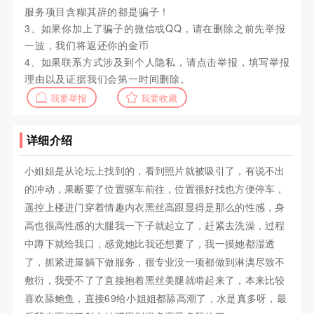
服务项目含糊其辞的都是骗子！
3、如果你加上了骗子的微信或QQ，请在删除之前先举报
一波，我们将返还你的金币
4、如果联系方式涉及到个人隐私，请点击举报，填写举报
理由以及证据我们会第一时间删除。
我要举报
我要收藏
详细介绍
小姐姐是从论坛上找到的，看到照片就被吸引了，有说不出
的冲动，果断要了位置驱车前往，位置很好找也方便停车，
遥控上楼进门穿着情趣内衣黑丝高跟显得是那么的性感，身
高也很高性感的大腿我一下子就起立了，赶紧去洗澡，过程
中蹲下就给我口，感觉她比我还想要了，我一摸她都湿透
了，抓紧进屋躺下做服务，很专业没一项都做到淋漓尽致不
敷衍，我受不了了直接抱着黑丝美腿就啃起来了，本来比较
喜欢舔鲍鱼，直接69给小姐姐都舔高潮了，水是真多呀，最