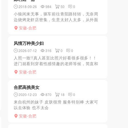
2018-09-26
984
50
0
小狼闲来无事，驱车前往青阳路转转，无奈周
边烧烤龙虾店密集，生意太好人太多，从外面
看到有不错的，也无奈不敢进去，怕碰到熟
安徽-合肥
人，沿贵池路右拐上陈村路，一路美女纷纷做
招手状，路窄，过了几个...
风情万种美少妇
2026-07-12
316
0
0
人照一致!!真人甚至比照片好看很多很多！！
进门就看到穿着性感情趣的老师等候，简直和
电视抖音里面的都士白领一模一样，声音甜
安徽-合肥
美，嘴角含春，受不了了直接交米开冲。 来到
浴室，洗浴很贴心...
合肥高挑美女
2020-12-23
870
18
0
来自杭州的妹子 皮肤很滑 服务特别棒 大家可
以去体验 也不太会
写.........................................................
安徽-合肥