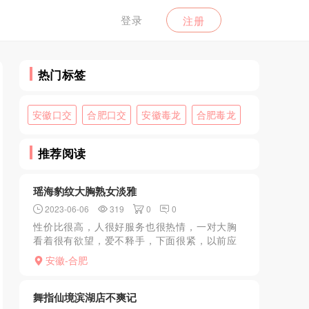
登录
注册
热门标签
安徽口交
合肥口交
安徽毒龙
合肥毒龙
推荐阅读
瑶海豹纹大胸熟女淡雅
2023-06-06
319
0
0
性价比很高，人很好服务也很热情，一对大胸
看着很有欲望，爱不释手，下面很紧，以前应
该没怎么被开发，很爽。.............
安徽-合肥
舞指仙境滨湖店不爽记