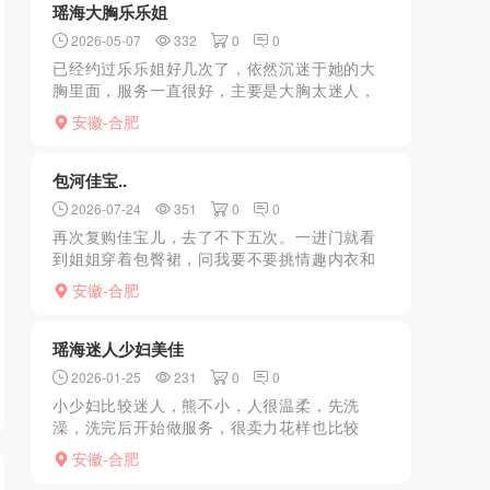
瑶海大胸乐乐姐
2026-05-07
332
0
0
已经约过乐乐姐好几次了，依然沉迷于她的大
胸里面，服务一直很好，主要是大胸太迷人，
圆润饱满，基本上很难遇见这么好看的胸了，
安徽-合肥
口活也很厉害，属于少妇里面姿色比较好的了
包河佳宝..
2026-07-24
351
0
0
再次复购佳宝儿，去了不下五次。一进门就看
到姐姐穿着包臀裙，问我要不要挑情趣内衣和
丝袜。“来洗澡吧。”她轻声说，主动拉着我进了
安徽-合肥
浴室。水流哗哗中，她把身体贴过来，任由我
双手揉捏那对挺拔...
瑶海迷人少妇美佳
2026-01-25
231
0
0
小少妇比较迷人，熊不小，人很温柔，先洗
澡，洗完后开始做服务，很卖力花样也比较
多，服务完，带上小雨衣，翻身骑马，活塞运
安徽-合肥
动就不描述了，喜欢温柔胸大的可以去试试