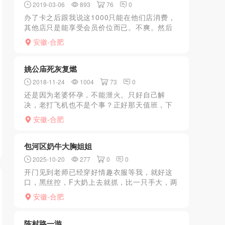
2019-03-06
893
76
0
办了卡之后跟我说这1000只能在他们店消费，
其他店只是能享受会员价位而已。不爽。然后
说要个X大的，结果来了个脸方，最多也就是
安徽-合肥
A+的。技术也一般，没啥意思，跟我说是95年
的，小孩6岁...
姚公庙死灰复燃
2018-11-24
1004
73
0
还是因为老婆怀孕，不能泄火。只好自己解
决，老打飞机也不是个事？正好那天值班，下
班比较，骑着电驴四处溜达，一般我出去找情
安徽-合肥
况都不会开车。开到姚公庙十五里河附近，发
现街边又出来许多站街的...
包河区奶牛大胸姐姐
2025-10-20
277
0
0
开门见到老师已经穿好情趣衣服等我，就好这
口，黑丝控，F大奶上去就抓，比一只手大，两
只手捧大奶，比我脸还大，弟弟立马硬起来，
安徽-合肥
老师让我去洗一下，洗完上床，老师直接趴在
我身上，灵活的舌头...
陈村路一游