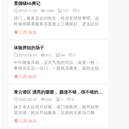
景德镇kb爽记
2018-11-03
1098
107
0
进门，服务员会问先生，给您安排按摩吧。这
时候你跟着服务员直接上三楼就好。进去以后
前两个都没相中，刚好旁边有个女的没有穿工
江西-南昌
装，看着挺清纯路过，直接问她是不是做服务
的，得到肯定以后，就...
体验胖姐的场子
2018-09-24
811
94
0
中午降落洪都，这天气热的可以，蒸笼一样，
事情办完后一出门，一股热浪袭来，就想去找
地方泄泄火，联系之前就存的胖姐电话，说是
江西-南昌
有新茶上市，可是没几天就被众LY搞到不行，
只能退而求其次。
青云谱区 漂亮的珊珊， 颜值不错，很不错的一次体验
2022-02-27
233
1
0
妹子本人比照片好看，进门很热情，就开始帮
我洗澡，然后开始服务，后面的大家自己脑
补，很不错的一次体验，整个过程让我有十分
江西-南昌
的舒服。 重点推荐：颜值高