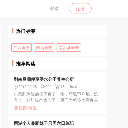
登录
注册
热门标签
江西全套
南昌全套
南昌县全套
推荐阅读
到南昌顺便享受水分子养生会所
2018-09-25
992
154
0
头天到胖姐的场子爽了一炮，环境不咋地，没
看上，以后也不会去了；第二天就琢磨着再去
其他地方消遣消遣，白天睡到中午起来，想起
江西-南昌
来论坛LY推荐的水分子说是体验不错，都去了
两次了，抱着试一试...
西湖个人兼职妹子只周六日兼职