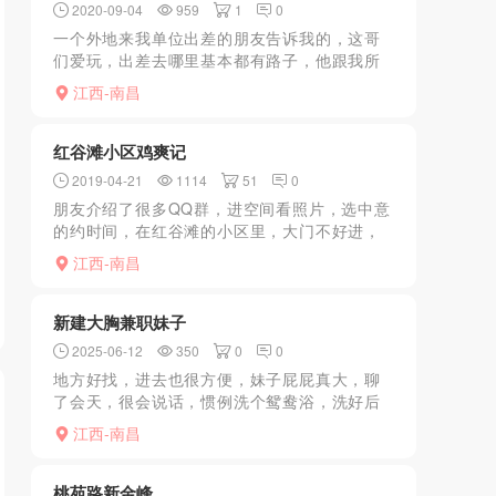
2020-09-04
959
1
0
一个外地来我单位出差的朋友告诉我的，这哥
们爱玩，出差去哪里基本都有路子，他跟我所
这妹子非常漂亮，给了我我联系方式，上周六
江西-南昌
约了一下，长得确实不错，服务还可以，
kouhuo好，唯独平时...
红谷滩小区鸡爽记
2019-04-21
1114
51
0
朋友介绍了很多QQ群，进空间看照片，选中意
的约时间，在红谷滩的小区里，大门不好进，
还问哪栋的，总不能说来P的吧，随便糊弄进去
江西-南昌
了，到家见妹妹，比照片好看，照片非主流，
身材好，刚来南昌...
新建大胸兼职妹子
2025-06-12
350
0
0
地方好找，进去也很方便，妹子屁屁真大，聊
了会天，很会说话，惯例洗个鸳鸯浴，洗好后
妹妹穿上了情趣装，然后躺着给服务，服务完
江西-南昌
叫妹子趴着进入那感觉真的太爽了，干了一会
我有点累了，让我躺下...
桃苑路新金峰