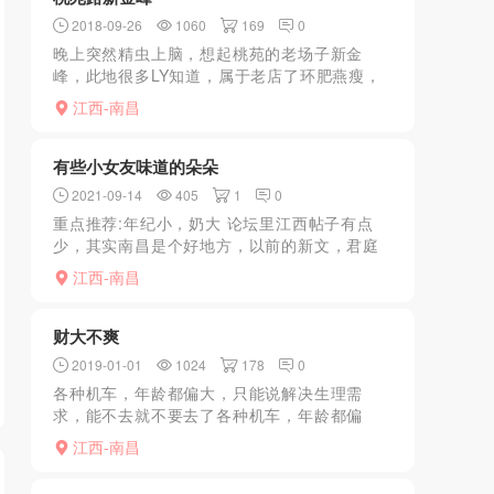
2018-09-26
1060
169
0
晚上突然精虫上脑，想起桃苑的老场子新金
峰，此地很多LY知道，属于老店了环肥燕瘦，
各有所长，以前刚翻新的时候每到夜幕降临，
江西-南昌
来玩的LY擦肩而过，络绎不绝，因为南昌拆迁
所以跑了好多老店全...
有些小女友味道的朵朵
2021-09-14
405
1
0
重点推荐:年纪小，奶大 论坛里江西帖子有点
少，其实南昌是个好地方，以前的新文，君庭
啥的是真好玩，加上全市半套场数不胜数，可
江西-南昌
惜了，跟东莞一样，好多年前被扒拉干净，后
面实体店完全不景...
财大不爽
2019-01-01
1024
178
0
各种机车，年龄都偏大，只能说解决生理需
求，能不去就不要去了各种机车，年龄都偏
大，只能说解决生理需求，能不去就不要去了
江西-南昌
各种机车，年龄都偏大，只能说解决生理需
求，能不去就不要去了各种机...