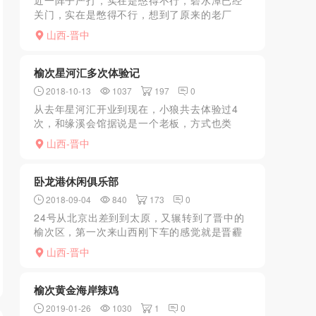
近一阵子严打，实在是憋得不行，碧水潭已经
关门，实在是憋得不行，想到了原来的老厂
子。本来还打算开套浴，结果去了以后一问前
山西-晋中
台，前台说直接上楼就行，于是坐电梯上楼，
天逸大酒店还有，跟经理...
榆次星河汇多次体验记
2018-10-13
1037
197
0
从去年星河汇开业到现在，小狼共去体验过4
次，和缘溪会馆据说是一个老板，方式也类
似，得办卡，最少五千，进屋后来一排姑娘让
山西-晋中
挑，自报籍贯，第一次是个吉林姑娘，谈不上
多漂亮，但很有感觉，上...
卧龙港休闲俱乐部
2018-09-04
840
173
0
24号从北京出差到到太原，又辗转到了晋中的
榆次区，第一次来山西刚下车的感觉就是晋霾
相比之京霾有过之无不及，真呛嗓子啊。在榆
山西-晋中
次办完正事，客户安排住进了万豪，小狼习惯
每到一新地方出差必...
榆次黄金海岸辣鸡
2019-01-26
1030
1
0