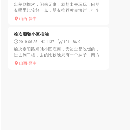
出差到榆次，闲来无事，就想出去玩玩，问朋
友哪里比较好一点，朋友推荐黄金海岸，打车
前往，门面看着挺大，问前台，买了个128的套
山西-晋中
浴，洗澡在五楼，房间在7楼，很快洗完，回房
间，一直等啊等...
榆次顺驰小区推油
2019-06-25
1137
191
0
榆次定阳路顺驰小区底商，旁边全是吃饭的，
进去到二楼，去的比较晚只有一个妹子，南方
人，没有其他项目。先推油后按摩，推油手法
山西-晋中
一般，就是干撸，期间可以摸胸，但是隔着衣
服不爽，撸了半天终于...