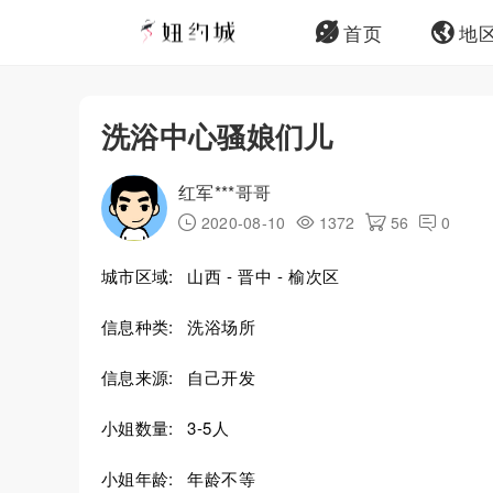
首页
地
洗浴中心骚娘们儿
红军***哥哥
2020-08-10
1372
56
0
城市区域:
山西 - 晋中 - 榆次区
信息种类:
洗浴场所
信息来源:
自己开发
小姐数量:
3-5人
小姐年龄:
年龄不等