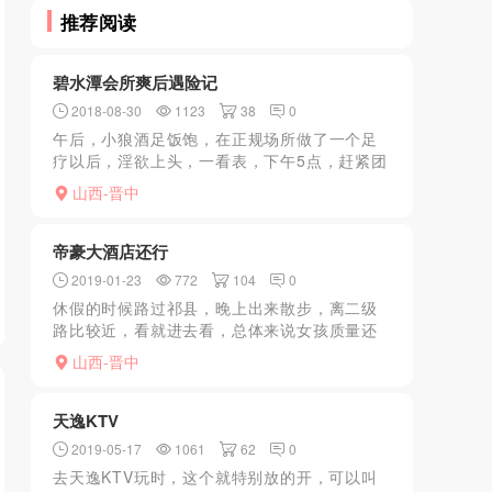
推荐阅读
碧水潭会所爽后遇险记
2018-08-30
1123
38
0
午后，小狼酒足饭饱，在正规场所做了一个足
疗以后，淫欲上头，一看表，下午5点，赶紧团
购看看，结果一看这家碧水潭会所的套浴，根
山西-晋中
据多年的操B经验，觉得有戏。小狼出去搞小
姐，从来都是午后，...
帝豪大酒店还行
2019-01-23
772
104
0
休假的时候路过祁县，晚上出来散步，离二级
路比较近，看就进去看，总体来说女孩质量还
可以，高的地图可以找见，去了自己寻吧
山西-晋中
天逸KTV
2019-05-17
1061
62
0
去天逸KTV玩时，这个就特别放的开，可以叫