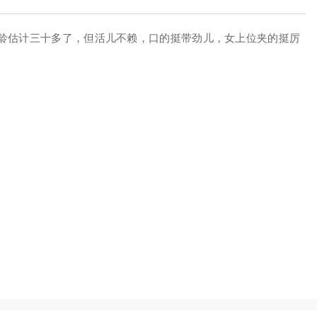
龄估计三十多了，但活儿不赖，口的挺带劲儿，女上位夹的挺厉