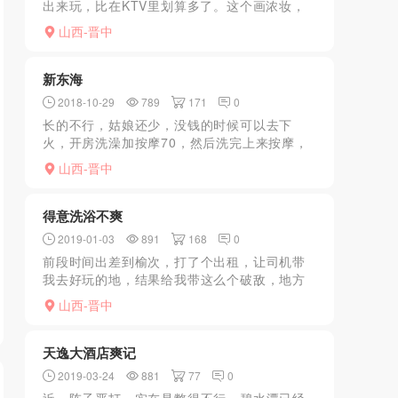
出来玩，比在KTV里划算多了。这个画浓妆，
素颜一般，但活特别好。特别照顾客人。一般
山西-晋中
没客人就可以叫出来，比在KTV便宜多了。所
以一般直接打电...
新东海
2018-10-29
789
171
0
长的不行，姑娘还少，没钱的时候可以去下
火，开房洗澡加按摩70，然后洗完上来按摩，
按摩完可以问，有没有推油，就是长的老了
山西-晋中
点，估计有35了，不过喜欢熟女的可以接受，
那就看技术吧，技术就...
得意洗浴不爽
2019-01-03
891
168
0
前段时间出差到榆次，打了个出租，让司机带
我去好玩的地，结果给我带这么个破敌，地方
破，设备破，XJ态度差，消费还贵，再也不去
山西-晋中
了
天逸大酒店爽记
2019-03-24
881
77
0