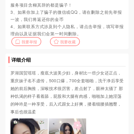
服务项目含糊其辞的都是骗子！
3、如果你加上了骗子的微信或QQ，请在删除之前先举报
一波，我们将返还你的金币
4、如果联系方式涉及到个人隐私，请点击举报，填写举报
理由以及证据我们会第一时间删除。
我要举报
我要收藏
详细介绍
罗湖国贸瑶瑶，瘦底大波美少妇，身材比一些少女还正点，
重庆妹子名不虚传，500口爆，700全套啪啪，洗干净后享受
她的前后胸推，深喉技术很厉害，差点射了，眼神太骚了 那
种饥渴的样子看着舔，屁股和大腿有肉感，啪啪加上她淫荡
的呻吟是一种享受，后入式跟女上好爽，搂着细腰插翘臀，
事后也很温柔