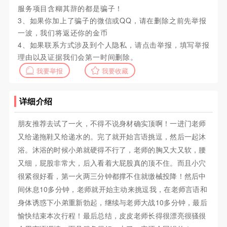
服务项目含糊其辞的都是骗子！
3、如果你加上了骗子的微信或QQ，请在删除之前先举报
一波，我们将返还你的金币
4、如果联系方式涉及到个人隐私，请点击举报，填写举报
理由以及证据我们会第一时间删除。
我要举报
我要收藏
详细介绍
朋友推荐去试了一火，不得不说身材确实顶啊！一进门老师
又给递拖鞋又给递水的。完了就开始言语挑逗，然后一起沐
浴。沐浴的时候小弟就硬得不行了，老师的胸又大又软，腰
又细，屁股非常大，后入看着大屁股真的顶不住。而且小穴
很紧很好看，第一火两三分钟都撑不住就缴械投降！然后中
间休息10多分钟，老师就开始主动来挑逗我，在老师言语和
身体诱惑下小弟重新勃起，继续与老师大战10多分钟，最后
愉快结束本次行程！最后总结，皮皮老师长得很漂亮很骚很