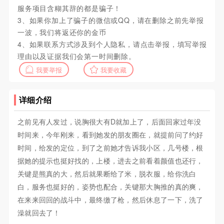
服务项目含糊其辞的都是骗子！
3、如果你加上了骗子的微信或QQ，请在删除之前先举报
一波，我们将返还你的金币
4、如果联系方式涉及到个人隐私，请点击举报，填写举报
理由以及证据我们会第一时间删除。
我要举报
我要收藏
详细介绍
之前见有人发过，说胸很大有D就加上了，后面回家过年没
时间来，今年刚来，看到她发的朋友圈在，就提前问了约好
时间，给发的定位，到了之前她才告诉我小区，几号楼，根
据她的提示也挺好找的，上楼，进去之前看着颜值也还行，
关键是熊真的大，然后就果断给了米，脱衣服，给你洗白
白，服务也挺好的，姿势也配合，关键那大胸推的真的爽，
在来来回回的战斗中，最终缴了枪，然后休息了一下，洗了
澡就回去了！