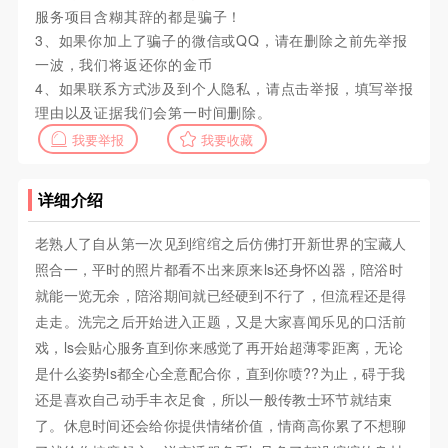
服务项目含糊其辞的都是骗子！
3、如果你加上了骗子的微信或QQ，请在删除之前先举报
一波，我们将返还你的金币
4、如果联系方式涉及到个人隐私，请点击举报，填写举报
理由以及证据我们会第一时间删除。
我要举报
我要收藏
详细介绍
老熟人了自从第一次见到绾绾之后仿佛打开新世界的宝藏人
照合一，平时的照片都看不出来原来ls还身怀凶器，陪浴时
就能一览无余，陪浴期间就已经硬到不行了，但流程还是得
走走。洗完之后开始进入正题，又是大家喜闻乐见的口活前
戏，ls会贴心服务直到你来感觉了再开始超薄零距离，无论
是什么姿势ls都全心全意配合你，直到你喷??为止，碍于我
还是喜欢自己动手丰衣足食，所以一般传教士环节就结束
了。休息时间还会给你提供情绪价值，情商高你累了不想聊