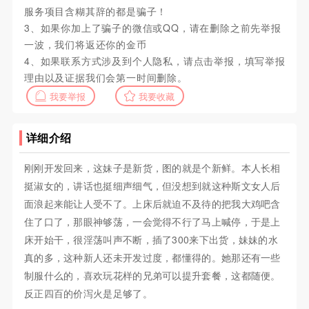
服务项目含糊其辞的都是骗子！
3、如果你加上了骗子的微信或QQ，请在删除之前先举报
一波，我们将返还你的金币
4、如果联系方式涉及到个人隐私，请点击举报，填写举报
理由以及证据我们会第一时间删除。
我要举报
我要收藏
详细介绍
刚刚开发回来，这妹子是新货，图的就是个新鲜。本人长相
挺淑女的，讲话也挺细声细气，但没想到就这种斯文女人后
面浪起来能让人受不了。上床后就迫不及待的把我大鸡吧含
住了口了，那眼神够荡，一会觉得不行了马上喊停，于是上
床开始干，很淫荡叫声不断，插了300来下出货，妹妹的水
真的多，这种新人还未开发过度，都懂得的。她那还有一些
制服什么的，喜欢玩花样的兄弟可以提升套餐，这都随便。
反正四百的价泻火是足够了。