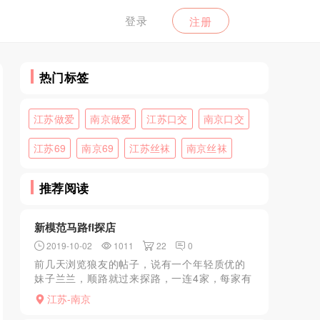
登录
注册
热门标签
江苏做爱
南京做爱
江苏口交
南京口交
江苏69
南京69
江苏丝袜
南京丝袜
推荐阅读
新模范马路fl探店
2019-10-02
1011
22
0
前几天浏览狼友的帖子，说有一个年轻质优的
妹子兰兰，顺路就过来探路，一连4家，每家有
几个，感觉最前面一家质量高点，没多挑，跟
江苏-南京
一个进入后面单间，有灯光一看不太喜欢的