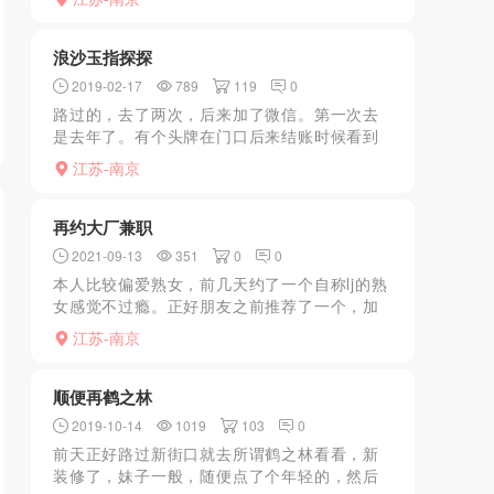
龙根术，有兴趣的可以去试试，强烈推荐
浪沙玉指探探
2019-02-17
789
119
0
路过的，去了两次，后来加了微信。第一次去
是去年了。有个头牌在门口后来结账时候看到
了，真心又美身材又赞，这次去不在了。助浴
江苏-南京
基本没有，因为等js时候我就洗好了，哈哈哈
哈，其他就是ab面...
再约大厂兼职
2021-09-13
351
0
0
本人比较偏爱熟女，前几天约了一个自称lj的熟
女感觉不过瘾。正好朋友之前推荐了一个，加
上vx发现就在附近，于是开车前往。按照指示
江苏-南京
找到地方，此女颜值还行，我以为属于轻熟，
于是进入正题。...
顺便再鹤之林
2019-10-14
1019
103
0
前天正好路过新街口就去所谓鹤之林看看，新
装修了，妹子一般，随便点了个年轻的，然后