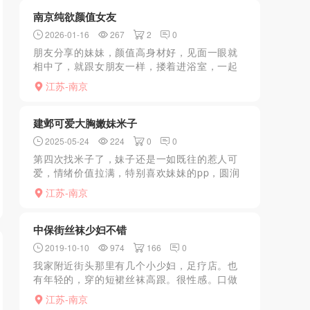
菜，将就着干，来来回...
南京纯欲颜值女友
2026-01-16
267
2
0
朋友分享的妹妹，颜值高身材好，见面一眼就
相中了，就跟女朋友一样，搂着进浴室，一起
洗澡，然后蹲下就开始口，擦干上床，一点点
江苏-南京
亲到鸡鸡，口活非常舒服，很温柔的舔棒棒，
带上雨伞就主动骑了上...
建邺可爱大胸嫩妹米子
2025-05-24
224
0
0
第四次找米子了，妹子还是一如既往的惹人可
爱，情绪价值拉满，特别喜欢妹妹的pp，圆润
饱满，q弹q弹的，服务过程也非常用心卖力，
江苏-南京
没有一点敷衍了事。间歇期间愉快的聊天，倒
水，请吃零食等等...
中保街丝袜少妇不错
2019-10-10
974
166
0
我家附近街头那里有几个小少妇，足疗店。也
有年轻的，穿的短裙丝袜高跟。很性感。口做
都不错。进入小姐姐给我洗几把马上硬了，撅
江苏-南京
着屁股狠狠的干