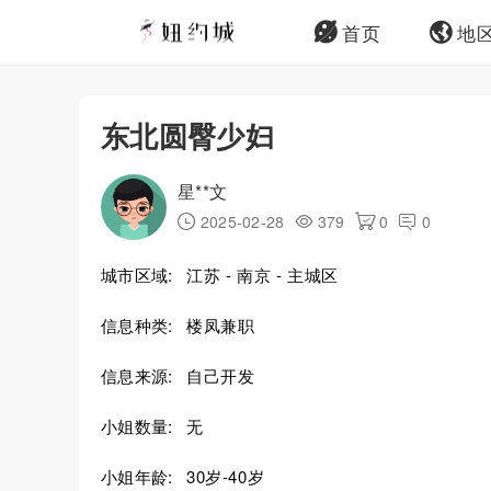
首页
地
东北圆臀少妇
星**文
2025-02-28
379
0
0
城市区域:
江苏 - 南京 - 主城区
信息种类:
楼凤兼职
信息来源:
自己开发
小姐数量:
无
小姐年龄:
30岁-40岁