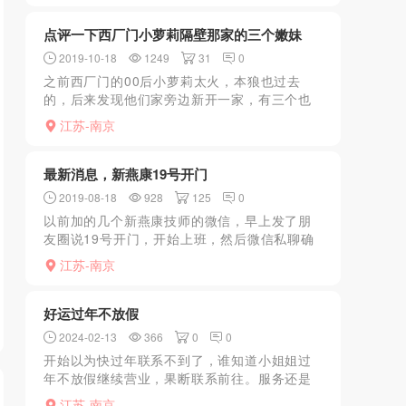
点评一下西厂门小萝莉隔壁那家的三个嫩妹
2019-10-18
1249
31
0
之前西厂门的00后小萝莉太火，本狼也过去
的，后来发现他们家旁边新开一家，有三个也
是00后的嫩妹，关键这三位比那个小萝莉好
江苏-南京
看，而且服务热情了很多，本人去了三次把这
三个嫩妹都操了一个遍...
最新消息，新燕康19号开门
2019-08-18
928
125
0
以前加的几个新燕康技师的微信，早上发了朋
友圈说19号开门，开始上班，然后微信私聊确
认了一下，确定是19号新燕康开门
江苏-南京
好运过年不放假
2024-02-13
366
0
0
开始以为快过年联系不到了，谁知道小姐姐过
年不放假继续营业，果断联系前往。服务还是
一如既往的好，口活相当棒，最近好像学了个
江苏-南京