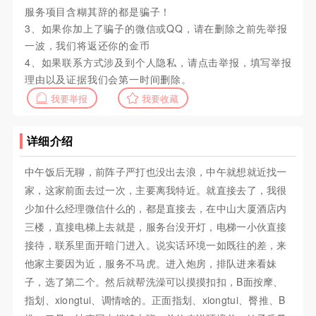
服务项目含糊其辞的都是骗子！
3、如果你加上了骗子的微信或QQ，请在删除之前先举报
一波，我们将返还你的金币
4、如果联系方式涉及到个人隐私，请点击举报，填写举报
理由以及证据我们会第一时间删除。
我要举报
我要收藏
详细介绍
中午饭后无聊，前阵子严打也没出去浪，中午就想就近找一
家，这家前面去过一次，主要离我特近。就直接去了，我很
少加什么经理微信什么的，都是直接去，在中山大厦酒店内
三楼，直接电梯上去就是，服务台没开灯，电梯一小伙直接
接待，联系里面开暗门进入。说实话环境一如既往的差，来
他家主要因为近，服务不马虎。进入炮房，排队进来看妹
子，选了第二个。然后就帮洗澡可以摸摸扣扣，B面按摩、
指划、xiongtui、调情啥的。正面指划、xiongtui、臀推、B