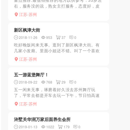
重点推荐:最值得推荐的地方以供参考：35岁左
右，服务没的说，熟女主打服务，态度好，皮
肤白、滑，胸大，喜欢服务和熟女的可以去体
江苏-苏州
验一下 以前在店里也一直找，现在租的房子，
也一直去，熟...
新区枫津大街
2018-11-26
953
37
0
吃好晚饭闲来无事。逛到了新区枫津大街。有
几家小发廊。里面小姐还不错。叫了一个喜欢
的类型。上楼。还算主动的。脱衣。口了会直
江苏-苏州
接坐上了开干。很会叫。下楼交钱走人。整体
体验不错。边上还有好...
五一游蓝堡舞厅！
2018-09-22
768
29
0
五一闲来无事，琢磨着好久没去苏州舞厅玩
了，平常去都是开车去玩一下午，节日怕高速
堵车，索性20元火车票，15分钟后已到苏州
江苏-苏州
（感谢刘志军，虽然这货贪了不少）出火车
站，2站地铁到石路进到...
浒墅关华润万家后面养生会所
2019-01-13
1022
179
0