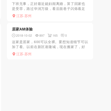
下班无事，正好最近媳妇闹离婚，算了回家也
是受罪，路过华润万级，看后面巷子闪烁着足
浴按摩，随即走入，大厅四五个小妹坐着，挑
江苏-苏州
了一个看起来年轻的，年龄大概也就30多！上
楼，脱衣服，开始按...
居家AM体验
2018-10-02
897
165
0
这家是居家，600可以全裸。要想知道细节可以
加了看。以前在新区港隆城，现在搬家了，好
像是去园区了。地方很安全，也有情趣。妹子
江苏-苏州
最近有新人来了。总体感觉如果喜欢居家的话
还算不错，服务时...