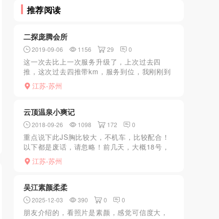
推荐阅读
二探庞腾会所
2019-09-06
1156
29
0
这一次去比上一次服务升级了，上次过去四
推，这次过去四推带km，服务到位，我刚刚到
店前台就推荐2号给我他说新人刚刚到服务不错
江苏-苏州
叫我体验一下果然真的没有让我失望，非常满
意，不错，不错，值...
云顶温泉小爽记
2018-09-26
1098
172
0
重点说下此JS胸比较大，不机车，比较配合！
以下都是废话，请忽略！前几天，大概18号，
白天出门工作，因为有点工件需要加工下，开
江苏-苏州
车出去寻了几家，报价不爽，特别是最后一
家，吊的炸天了，搞...
吴江素颜柔柔
2025-12-03
390
0
0
朋友介绍的，看照片是素颜，感觉可信度大，