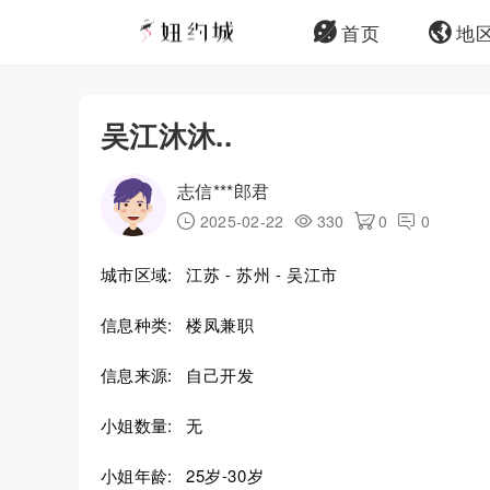
首页
地
吴江沐沐..
志信***郎君
2025-02-22
330
0
0
城市区域:
江苏 - 苏州 - 吴江市
信息种类:
楼凤兼职
信息来源:
自己开发
小姐数量:
无
小姐年龄:
25岁-30岁