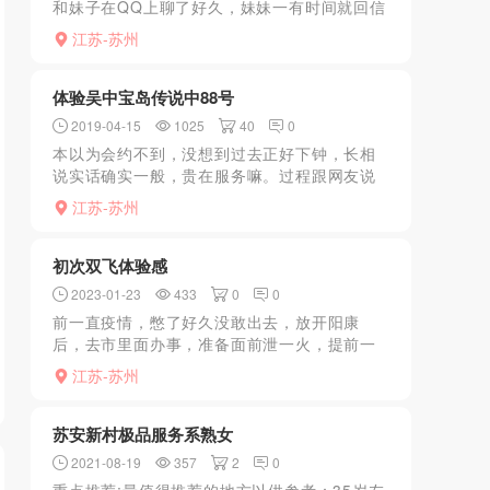
和妹子在QQ上聊了好久，妹妹一有时间就回信
息，聊了一个多星期，妹子也没有厌烦，感觉
江苏-苏州
妹子也不容易，就约了上个星期天下午去来了
一炮，到了楼下拍照...
体验吴中宝岛传说中88号
2019-04-15
1025
40
0
本以为会约不到，没想到过去正好下钟，长相
说实话确实一般，贵在服务嘛。过程跟网友说
的一样，最爽的还是dl，然后舔蛋蛋，s完之后
江苏-苏州
还会温存一下，缺点就是场子设备太差，床上
的枕头有很浓的口...
初次双飞体验感
2023-01-23
433
0
0
前一直疫情，憋了好久没敢出去，放开阳康
后，去市里面办事，准备面前泄一火，提前一
天联系了万达猪妹，说上午到，第二天一早9点
江苏-苏州
多完事再联系，居然要排到12点多了，这哪等
的了，抓紧联系手上...
苏安新村极品服务系熟女
2021-08-19
357
2
0