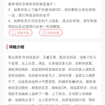
服务项目含糊其辞的都是骗子！
3、如果你加上了骗子的微信或QQ，请在删除之前先举报
一波，我们将返还你的金币
4、如果联系方式涉及到个人隐私，请点击举报，填写举报
理由以及证据我们会第一时间删除。
我要举报
我要收藏
详细介绍
重点推荐:年轻就是好，又嫩又紧，配合没的说，连换了好几
个姿势，女上出货，满足。出来做没多久的，尝鲜的抓紧。
身材真的很好，就是那种很苗条的女孩，所以对真人感觉也
是特别期待。长的真年轻真可人，清纯可爱，温柔让人都受
不了。比较喜欢这种小可爱类型。的确年轻嫩00后。颜值身
材还是过硬的，精致的五官，曲线也OK。很温柔听话，任由
我的手在她身上放肆了一番。上了床后，主动穿上丝袜献
媚，这曲线太美了，让人把持不住，也表现的很大胆。香软