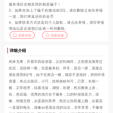
服务项目含糊其辞的都是骗子！
3、如果你加上了骗子的微信或QQ，请在删除之前先举报
一波，我们将返还你的金币
4、如果联系方式涉及到个人隐私，请点击举报，填写举报
理由以及证据我们会第一时间删除。
我要举报
我要收藏
详细介绍
闲来无事，开着车四处游荡，正好到御尚，之前朋友推荐过
此店，说技师一般，但是服务好。停车，进店一探，直接点
朋友推荐的2号，由于在酒店一楼，隔音不是很好，房间环境
普通，有点点陈旧，小巧，技师身材尚可，已育，长相一
般，正常程序，站着洗澡，调情，吹硬，然后擦身上床，
吹，然后做。优秀的地方在于服务，口的时候很卖力，深
喉，快慢交替，从蛋舔到系带，然后让你双腿上翘，从菊花
一直舔到龟头，就像av里面女优的玩法，非常享受，不像有