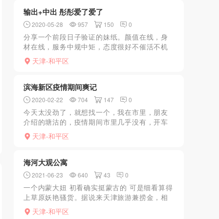
谢谢谢谢谢谢谢，我...
输出+中出 彤彤爱了爱了
2020-05-28
957
150
0
分享一个前段日子验证的妹纸。颜值在线，身
材在线，服务中规中矩，态度很好不催活不机
车。前戏不表，过程省略，感受说一下，dl很
天津-和平区
舒服，蛋蛋舔的很舒服。小舌头贼的很。翻云
覆雨我俩都出汗了，...
滨海新区疫情期间爽记
2020-02-22
704
147
0
今天太没劲了，就想找一个，我在市里，朋友
介绍的塘沽的，疫情期间市里几乎没有，开车
40分钟到了地方，一开始小区大门不让进，就
天津-和平区
从小门跳进去的，到了换鞋洗澡抽根烟冷静一
下，然后上床开始，...
海河大观公寓
2021-06-23
640
43
0
一个内蒙大妞 初看确实挺蒙古的 可是细看算得
上草原妖艳骚货。据说来天津旅游兼捞金，相
对四张的价格服务确实物超所值，干爽了后爽
天津-和平区
朗的笑声让人联想到锡林郭勒……体毛略多，