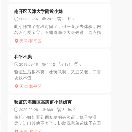
牡中紧实，一般南...
南开区天津大学附近小妹
2023-03-16
287
0
0
此小妹加了有段时间了，但一直没去体验，网
名叫可爱宝宝。不知道哪位大哥去过，给点指
点，此女怎么样。多谢....................
天津-和平区
和平不爽
2019-09-18
1112
131
0
验证过后很不爽，啥玩意啊，又丑又老。二百
块钱不值
天津-和平区
验证滨海新区高颜值小姐姐爽
2020-03-28
869
5
0
兼职小姐姐看到朋友发的去验证，妹子挺温
柔，进门其他不表了，协助洗完弟弟妹子在卫
生间就开始口。换到床上口的很不错，腿贴着
天津-和平区