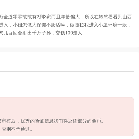
万全道零零散散有2到3家而且年龄偏大，所以在转悠看看到山西
进入，小姐怎做大保健不废话嘛，做随拉我进入小屋环境一般，
几百回合射出千万子孙，交钱100走人。
员审核后，优秀的验证信息我们将返还部分的金币。
，否则不予通过。