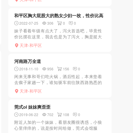
妹子大腿根就碰到了流出来的水，欲望很强。
有喜欢外表清纯内心淫荡...
和平区胸大屁股大的熟女少妇一枚，性价比高
2022-07-25
306
0
0
妹子看着年级有点大了，泻火首选吧，毕竟性
价比摆在这里，我去也是为了泻火，胸是挺大
的，屁股也挺大，一进门她就让我去洗澡，洗
天津-和平区
完澡直接开搞，最后射了提提裤子走人 重点推
荐：性价比高
河南路万全道
2018-11-10
956
156
0
闲来无事和哥们吃火锅，酒后性起，本来垫着
去瘸子家趟一下，谁知驱车前往陕西路熟悉的
蓝色卷帘门禁闭。无奈精虫上脑，随便溜达，
天津-和平区
感觉必须来一发，在瘸子前边发现一个小红
灯，进去发现有妹子，至...
莞式ol 妹妹爽歪歪
2019-06-22
702
108
0
附近人加的一个妹妹，看朋友圈很诱惑，小狼
心里痒痒的，说是按时间给做，莞式会馆服