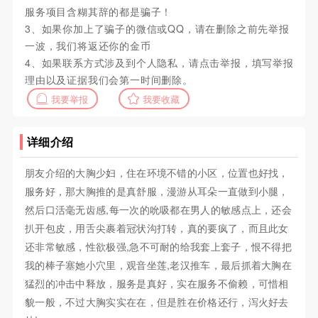
服务项目含糊其辞的都是骗子！
3、如果你加上了骗子的微信或QQ，请在删除之前先举报
一波，我们将返还你的金币
4、如果联系方式涉及到个人隐私，请点击举报，填写举报
理由以及证据我们会第一时间删除。
我要举报
我要收藏
详细介绍
朋友介绍的大胸少妇，住在环境不错的小区，位置也好找，
服务好，那大胸推的是真舒服，漫游从耳朵一直做到小腿，
然后口活毫无齿感,每一次的吮吸都在男人的敏感点上，还会
扒开包皮，用舌尖裹着冠状沟打转，真的要疯了，而且此女
还非常敏感，性欲极强,急不可耐的给我套上套子，恨不得把
我的棒子塞她小穴里，观音坐莲,老汉推车，最后抓着大胸在
猛烈的冲击中释放，服务是真好，实在服务不偷赖，可惜相
貌一般，不过大胸实实在在，但是胜在价格还行，泻火好去