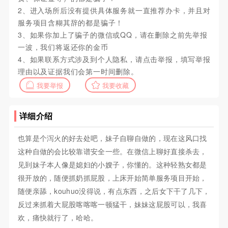
2、进入场所后没有提供具体服务就一直推荐办卡，并且对
服务项目含糊其辞的都是骗子！
3、如果你加上了骗子的微信或QQ，请在删除之前先举报
一波，我们将返还你的金币
4、如果联系方式涉及到个人隐私，请点击举报，填写举报
理由以及证据我们会第一时间删除。
我要举报
我要收藏
详细介绍
也算是个泻火的好去处吧，妹子自聊自做的，现在这风口找
这种自做的会比较靠谱安全一些。在微信上聊好直接杀去，
见到妹子本人像是媳妇的小嫂子，你懂的。这种轻熟女都是
很开放的，随便抓奶抓屁股，上床开始简单服务项目开始，
随便亲舔，kouhuo没得说，有点东西，之后女下干了几下，
反过来抓着大屁股喀喀喀一顿猛干，妹妹这屁股可以，我喜
欢，痛快就行了，哈哈。