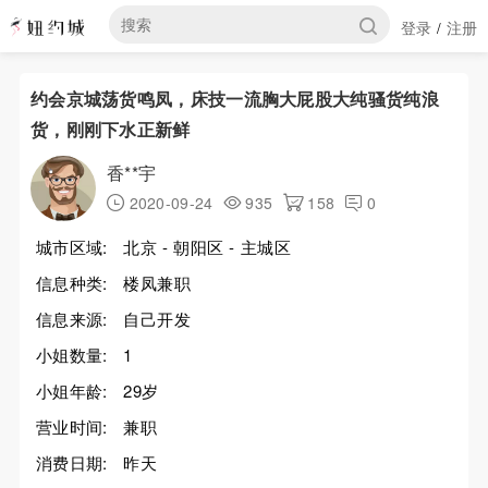
登录
注册
/
约会京城荡货鸣凤，床技一流胸大屁股大纯骚货纯浪
货，刚刚下水正新鲜
香**宇
2020-09-24
935
158
0
城市区域:
北京 - 朝阳区 - 主城区
信息种类:
楼凤兼职
信息来源:
自己开发
小姐数量:
1
小姐年龄:
29岁
营业时间:
兼职
消费日期:
昨天