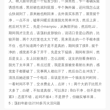
入。映入眼帘的是一个短发少妇，一身黑色，乍一看确实挺
诱惑性感，黑丝裙也就到屁股，半个胸外漏，还问我怎么这
么快就到了，原来她也刚回来，去外面买东西了，屋里挺干
净，一点不冷，嘘寒问暖后直接脱光简单冲洗，然后上床，
然后对方开工，先是小manyou，从胸部开始，然后吃JJ，
期间我才注意点，该荡妇皮肤较白，说话口音是山西的，比
较开朗，两个大灯笼也太大了吧，晃来晃去的一个手根本摸
不住，也不知道两个奶子是不是真的，期间摸了摸B，挺干
净的，感觉差不多了开干，先是女下猛插，期间有浪叫，然
后是女上，女上比较激烈，怎么说呢，这女的别看身材白，
脱光了太丰满了，有点过度，我是直接被坐着射出来的，感
觉套子都要破了，完事两人都出汗了，然后自己去冲洗了，
清洗后她还接了一个电话，应该是另外一个狼友在约时间，
一看时间不早了，交水费走人，点评；1；两个大奶子比照片
大多了，白硬，不知道真假，可以亲2；B白干净，但不是特
紧3；态度不错，起码不催4；不是胖子，但确实够丰满，
5；荡妇年龄估计30多泻火没问题