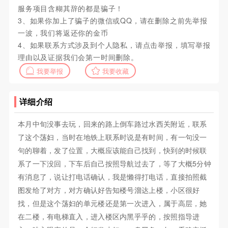
服务项目含糊其辞的都是骗子！
3、如果你加上了骗子的微信或QQ，请在删除之前先举报
一波，我们将返还你的金币
4、如果联系方式涉及到个人隐私，请点击举报，填写举报
理由以及证据我们会第一时间删除。
我要举报
我要收藏
详细介绍
本月中旬没事去玩，回来的路上倒车路过水西关附近，联系
了这个荡妇，当时在地铁上联系时说是有时间，有一句没一
句的聊着，发了位置，大概应该能自己找到，快到的时候联
系了一下没回，下车后自己按照导航过去了，等了大概5分钟
有消息了，说让打电话确认，我是懒得打电话，直接拍照截
图发给了对方，对方确认好告知楼号溜达上楼，小区很好
找，但是这个荡妇的单元楼还是第一次进入，属于高层，她
在二楼，有电梯直入，进入楼区内黑乎乎的，按照指导进