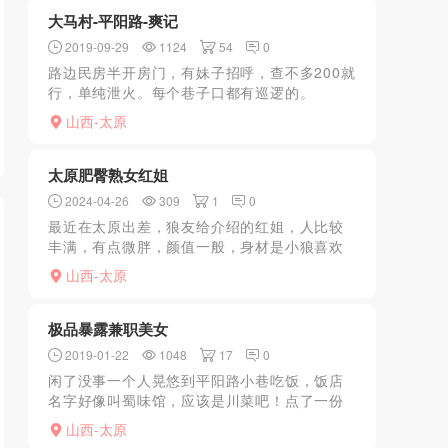
大马村-平阳路-爽记
2019-09-29
1124
54
0
路边民房半开房门，有妹子招呼，查不多200就
行，单纯泄火。每个巷子口都有巡逻的。
山西-太原
太原肥臀熟女红姐
2024-04-26
309
1
0
最近在太原出差，狼友给介绍的红姐，人比较
丰满，有点微胖，颜值一般，身材是小狼喜欢
的类型。开门后就穿着开档黑丝。大胸费臀大
山西-太原
屁股，照片有美颜也差不多，服务基本都有，
抱着肥臀熟女一顿猛插...
极品暴露兼职美女
2019-01-22
1048
17
0
闲了没事一个人晃悠到平阳路小巷吃饭，饭店
名字好像叫蜀味馆，应该是川菜吧！点了一份
盖浇饭，正吃着突然进来一位白衣女子，身材
山西-太原
高挑，红色丁字裤若隐若现，可惜当时只看见