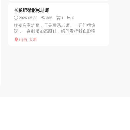
背面！她转头时看清了...
长腿肥臀彬彬老师
2026-05-30
365
1
0
昨夜寂寞难耐，于是联系老师。一开门很惊
讶，一身制服加高跟鞋，瞬间看得我血脉喷
张，当即拍板交水费。老师很热情，主动当我
山西-太原
褪去衣物，贴心帮我挂起，屋内有闪烁的氛围
灯，给人很惬意很放松的感...