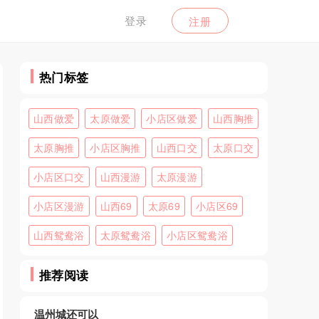
登录
注册
热门标签
山西做爱
太原做爱
小店区做爱
山西胸推
太原胸推
小店区胸推
山西口交
太原口交
小店区口交
山西漫游
太原漫游
小店区漫游
山西69
太原69
小店区69
山西鸳鸯浴
太原鸳鸯浴
小店区鸳鸯浴
推荐阅读
温州城还可以