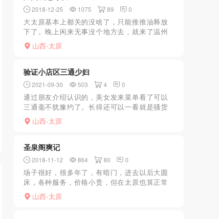
2018-12-25
1075
89
0
大太原基本上都关的没啥了，只能推推油释放
下了。晚上闲来无事没个地方去，就来了温州
城，进去一看都是大白腿眼花缭乱的还真不好
山西-太原
选，最后选了个年轻的骨干的，带着过了两道
门进了个小房间，环境...
验证小店区三通少妇
2021-09-30
503
4
0
通过朋友介绍认识的，美女发来菜单看了可以
三通毫不犹豫约了。长得还可以一看就是骚货
一枚，口活一流毒龙做起来也很舒服，性欲真
山西-太原
的很强，三个洞都玩遍了。此类少妇泻火绝对
没问题。
圣泉阁爽记
2018-11-12
864
80
0
场子很好，很多年了，有暗门，进去以后大圆
床，各种服务，价格小贵，但在太原也算正常
了
山西-太原