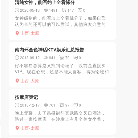
清纯女神，能否约上全看缘分
2020-05-16
1491
147
0
女神级别的，能否加上全看缘分了，如果自己
认为长的还可以的可以尝试，其他狼友介意的
勿喷，因为妹子也不是职业，只是偶尔做，下
山西-太原
班比较忙时候可以约，只要约上，绝对会让你
终身难忘哈哈，剩下的...
南内环金色神话KTV娱乐汇总报告
2018-09-12
941
70
0
好不容易总算是又找到论坛了，以前是直接买
VIP。现在心想，还是不能太自私，得为论坛和
群狼做些贡献不是！今天好好把我去那KTV的
山西-太原
详情给大家讲讲，格式不正确或内容缺失请坛
主和大家见谅，...
按摩店爽记
2018-12-17
761
97
0
晚上无聊，去了昌盛街与真武路交叉口溜达，
路过一家按摩店，在沙发上有几个美女坐着，
瞬间精虫上脑，进去了，挑了一个身材不错的
山西-太原
上二楼介绍服务。美女长的欢迎，关键身材
好，说能裸推加DP，选...