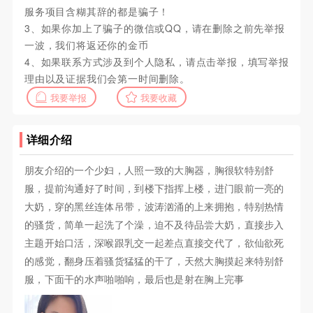
服务项目含糊其辞的都是骗子！
3、如果你加上了骗子的微信或QQ，请在删除之前先举报
一波，我们将返还你的金币
4、如果联系方式涉及到个人隐私，请点击举报，填写举报
理由以及证据我们会第一时间删除。
我要举报
我要收藏
详细介绍
朋友介绍的一个少妇，人照一致的大胸器，胸很软特别舒
服，提前沟通好了时间，到楼下指挥上楼，进门眼前一亮的
大奶，穿的黑丝连体吊带，波涛汹涌的上来拥抱，特别热情
的骚货，简单一起洗了个澡，迫不及待品尝大奶，直接步入
主题开始口活，深喉跟乳交一起差点直接交代了，欲仙欲死
的感觉，翻身压着骚货猛猛的干了，天然大胸摸起来特别舒
服，下面干的水声啪啪响，最后也是射在胸上完事