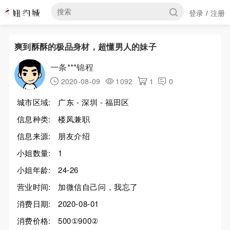
登录
注册
/
爽到酥酥的极品身材，超懂男人的妹子
一条***锦程
2020-08-09
1092
1
0
城市区域:
广东 - 深圳 - 福田区
信息种类:
楼凤兼职
信息来源:
朋友介绍
小姐数量:
1
小姐年龄:
24-26
营业时间:
加微信自己问，我忘了
消费日期:
2020-08-01
消费价格:
500①900②