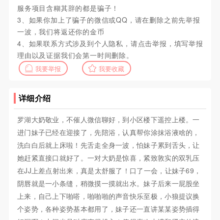
服务项目含糊其辞的都是骗子！
3、如果你加上了骗子的微信或QQ，请在删除之前先举报
一波，我们将返还你的金币
4、如果联系方式涉及到个人隐私，请点击举报，填写举报
理由以及证据我们会第一时间删除。
我要举报
我要收藏
详细介绍
罗湖大奶敬业，不催人微信聊好，到小区楼下遥控上楼。一
进门妹子已经在迎接了，先陪浴，认真帮你涂抹浴液啥的，
洗白白后就上床啦！先舌走全身一波，怕妹子累到舌头，让
她赶紧直接口就好了。一对大奶是惊喜，紧致敦实的双乳压
在JJ上差点射出来，真是太舒服了！口了一会，让妹子69，
阴唇就是一小条缝，稍微摸一摸就出水。妹子后来一屁股坐
上来，自己上下啪嗒，啪啪啪的声音快乐至极，小狼提议换
个姿势，各种姿势基本都用了，妹子还一直讲某某姿势插得