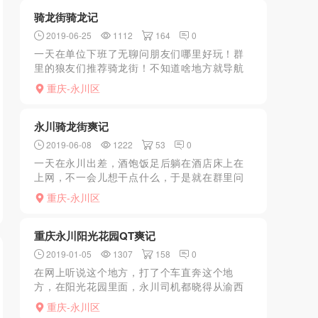
房子，有大概7个左右...
骑龙街骑龙记
2019-06-25
1112
164
0
一天在单位下班了无聊问朋友们哪里好玩！群
里的狼友们推荐骑龙街！不知道啥地方就导航
过去了！各种妹子看的眼花缭乱！最后选择了
重庆-永川区
一家进去尝试！还别说骑龙就是有骑龙的感
觉？多了不说！快去体验...
永川骑龙街爽记
2019-06-08
1222
53
0
一天在永川出差，酒饱饭足后躺在酒店床上在
上网，不一会儿想干点什么，于是就在群里问
永川哪里好耍，群里的狼友们不约而同的说当
重庆-永川区
然是骑龙一条街了，然后来着手机导航，一看
不远，走过去才要一二...
重庆永川阳光花园QT爽记
2019-01-05
1307
158
0
在网上听说这个地方，打了个车直奔这个地
方，在阳光花园里面，永川司机都晓得从渝西
大道进去小区道路的左侧二楼，对面是阳光宾
重庆-永川区
馆鸡头看我一个人，哥子洗澡哇，安排个巴适