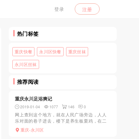
登录
注册
热门标签
重庆快餐
永川区快餐
重庆丝袜
永川区丝袜
推荐阅读
重庆永川足浴爽记
2019-01-04
1077
146
0
网上查到这个地方，就在人民广场旁边，人人
乐对面的巷子进去，楼下是养生板栗鸡，在二
楼左边，网吧对面。进去给迷宫一样，不能海
重庆-永川区
选，不合适就换人，出来的时候我看了妹子的