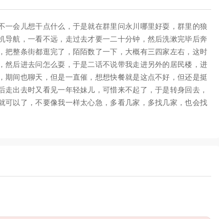
不一会儿想干点什么，于是就在群里问永川哪里好耍，群里的狼
机导航，一看不远，走过去才要一二十分钟，然后洗漱完毕后奔
，把整条街都逛完了，陌陌数了一下，大概有三四家左右，这时
，然后进去问怎么耍，于是二话不说带我走进另外的居民楼，进
，期间也聊天，但是一直催，想想快餐就是这点不好，但还是挺
后走出去时又看见一年轻妹儿，可惜来不起了，于是转身回去，
就可以了，不要像我一样太心急，多看几家，多找几家，也会找