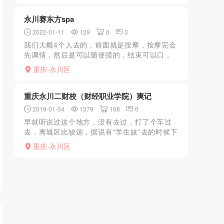
的，不能海选，只能换人...
永川赛东方spa
2022-01-11
129
0
0
我们大概4个人去的，前面就是按摩，按摩完会
先调情，然后是可以随便摸的，结束可以口，
有个技师是99号还是多少来着，身材长相都很
重庆-永川区
不错！
重庆永川二财校（财经职业学院）爽记
2019-01-04
1379
108
0
早就听说过这个地方，没有去过，打了个车过
去，离城区比较远，据说有“学生妹”去的时候下
大雨，找了半圈一个人没有，还以为找错了，
重庆-永川区
因为年初年打，是不是收摊摊了，结果走到一
个楼道口一个中年...