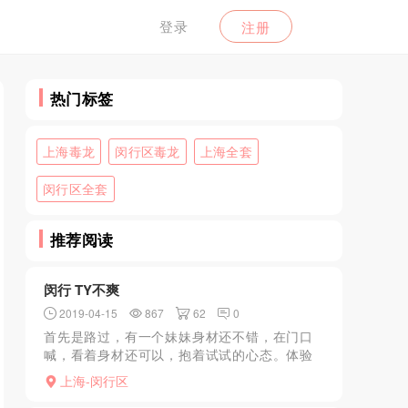
登录
注册
热门标签
上海毒龙
闵行区毒龙
上海全套
闵行区全套
推荐阅读
闵行 TY不爽
2019-04-15
867
62
0
首先是路过，有一个妹妹身材还不错，在门口
喊，看着身材还可以，抱着试试的心态。体验
一下，进屋以后还有几个在屋里，感觉都很一
上海-闵行区
般，然后就跟喊我进来的妹妹上了二楼，进了