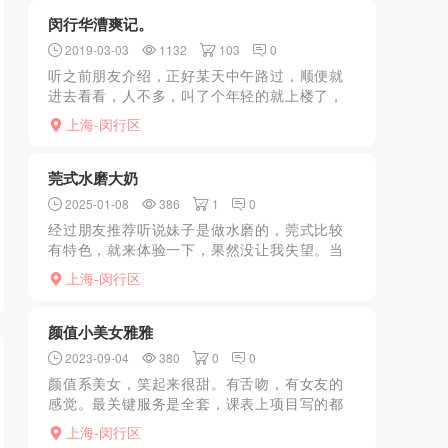
隔间之后开始简单的聊...
闵行华漕爽记。
2019-03-03
1132
103
0
听之前朋友介绍，正好某天中午路过，顺便就
进去看看，人不多，叫了个年轻的就上楼了，
进去洗澡，然后妹子安徽人，长得一般，挺
上海-闵行区
骚，环境还可以，一顿神操作交货散人，
莞式水磨大奶
2025-01-08
386
1
0
经过朋友推荐听说妹子是做水磨的，莞式比较
有特色，就来体验一下，果然没让我失望。当
天出发前和妹子预约时间，然后到达目的地，
上海-闵行区
一进门妹子是照片本人，还是很热情的，话不
多说，付完钱就直接开...
颜值小美女雅雅
2023-09-04
380
0
0
颜值系美女，笑起来很甜。有舌吻，有女友的
感觉。最关键服务是全套，课表上项目写的都
有做，这一点已经很难得了，毒珑做的很认
上海-闵行区
真，口技了得。据说她有姐妹可以双飞，我那