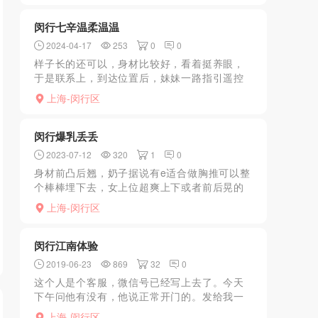
天很快被搞定，只能留待...
闵行七辛温柔温温
2024-04-17
253
0
0
样子长的还可以，身材比较好，看着挺养眼，
于是联系上，到达位置后，妹妹一路指引遥控
上楼，进门看见真人和照片差别不大，。妹妹
上海-闵行区
很温柔，火辣高挑的身材，很热情的欢迎进
门，帮忙脱衣洗浴，然后...
闵行爆乳丢丢
2023-07-12
320
1
0
身材前凸后翘，奶子据说有e适合做胸推可以整
个棒棒埋下去，女上位超爽上下或者前后晃的
眼都花了，服务态度认真花样多有制服丝袜，
上海-闵行区
最近玩了几次8块的比6块的要好一截
闵行江南体验
2019-06-23
869
32
0
这个人是个客服，微信号已经写上去了。今天
下午问他有没有，他说正常开门的。发给我一
个百果园的位置。然后我就开车去了那个地
上海-闵行区