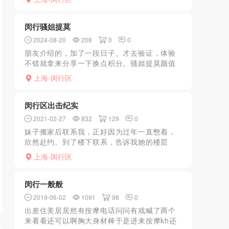
方。那个地方停车还是蛮方便的。到了地方之
后打电话给他。他会派一...
闵行骚姐提莫
2024-08-20
208
0
0
朋友介绍的，加了一段日子。才去验证，体验
不错就拿来分享一下换点积分。骚姐提莫颜值
不错，狐狸眼妩媚勾人，个子160胸有C杯，身
上海-闵行区
材好。服务是全套，鸳鸯浴，漫游，毒龙啥都
有，口活相当不错...
闵行区出击纪实
2021-02-27
832
129
0
妹子搬家后联系我，正好因为过年一直憋着，
欣然赴约。到了楼下联系，告诉我她的楼层
号，然后她说没吃饭，让我买份面带上去，反
上海-闵行区
正也没几个钱，就去买了。上到门口，门开着
我就推门进去了。妹妹穿...
闵行一般般
2019-06-02
1091
98
0
出差住美居居然有按摩电话问问有戏喊了两个
来看看还可以啊胸大身材棒于是进来按摩kh还