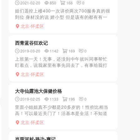
2021-02-20
850
166
0
姐们遥控上楼400一次讲价两次700服务真的很
到位 身材没的说 娇小型 但是该有的都有有一
种小女朋友的感觉 这次体验感觉很值
北京-怀柔区
西青蓝谷狂欢记
2019-03-20
1142
169
0
上班第一天！无事，还没到中午就叫同事帮忙
盯着点，说我家里有事先回去了，有事给我打
电话！其实是国庆这几天都喝酒了加上孩子也
北京-怀柔区
在家。憋的不行了！于是不到中午驱车来到蓝
谷，随便冲洗了一下，...
大寺仙露池大保健价格
2019-02-25
1133
196
0
里面小姐姐真不少都是20多岁的！性价比相当
高！可以最近关门了！活基本是全活！不知道
什么时候再开门！想念小六！默默！
北京-怀柔区
肖两河村-路边-爽记