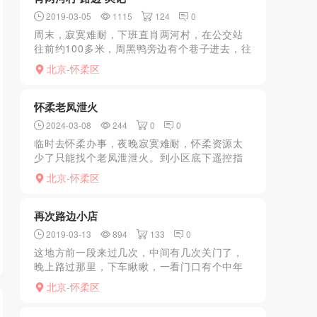
2019-03-05
1115
124
0
周末，寂寞难耐，下班直肖两河村，在公交站
往前约100多米，周黑鸭旁边有个巷子进去，往
里面走就是了，刚下完雨没几个，年龄多数30
北京-怀柔区
左右，无服务，一个看上的都没有，知道走到
一个拐弯的地方...
怀柔老凤泄火
2024-03-08
244
0
0
临时去怀柔办事，夜晚寂寞难耐，怀柔资源太
少了只能找个老凤泄泄火。到小区底下遥控指
挥上楼，留门进去后穿了的居家睡衣，冲了个
北京-怀柔区
出来姐姐已经换上了开裆黑丝，躺床上姐姐全
自动，吹硬了带上小雨...
再次路边小店
2019-03-13
894
133
0
这地方前一段来过几次，中间有几次关门了，
晚上路过那里，下车瞅瞅，一看门口有个中年
妇女就知道有戏，到那直接说开下门就行了，
北京-怀柔区
屋里有四个技师，挑了一个往里边去，条件比
较差，几个小隔间用帘...