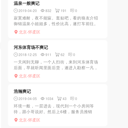
温泉一般爽记
2019-04-20
832
191
0
寂寞难耐，夜不能寐。逛贴吧，看的狼友介绍
御锦温泉小姐姐多，性价比高，遂打车前往。
先洗个澡，进入大厅，这时大厅已经坐满，找
北京-怀柔区
了个角落躺下。过了不到一分钟就上来好几个
问你按不按摩，有的要...
河东体育场不爽记
2018-12-25
911
62
0
一天闲到无聊，一个人扫街，来到河东体育场
后面，早就听闻里面后货，遂进入勘察一凡，
共计三个姐姐，选择其一，一通操作后，发
北京-怀柔区
射，甩下100大洋，回家。
浩瀚爽记
2019-04-05
1034
43
0
环境一般，一层进去，现代到一个小房间等
待，跟小哥说好。然后上6楼，服务员推销
xiongtui，说，只有熟客可以做，没有大活。
北京-怀柔区