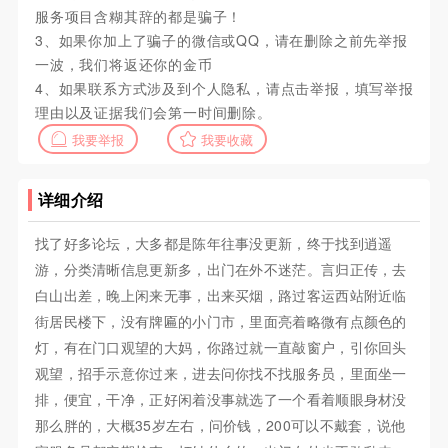
服务项目含糊其辞的都是骗子！
3、如果你加上了骗子的微信或QQ，请在删除之前先举报
一波，我们将返还你的金币
4、如果联系方式涉及到个人隐私，请点击举报，填写举报
理由以及证据我们会第一时间删除。
我要举报
我要收藏
详细介绍
找了好多论坛，大多都是陈年往事没更新，终于找到逍遥
游，分类清晰信息更新多，出门在外不迷茫。言归正传，去
白山出差，晚上闲来无事，出来买烟，路过客运西站附近临
街居民楼下，没有牌匾的小门市，里面亮着略微有点颜色的
灯，有在门口观望的大妈，你路过就一直敲窗户，引你回头
观望，招手示意你过来，进去问你找不找服务员，里面坐一
排，便宜，干净，正好闲着没事就选了一个看着顺眼身材没
那么胖的，大概35岁左右，问价钱，200可以不戴套，说他