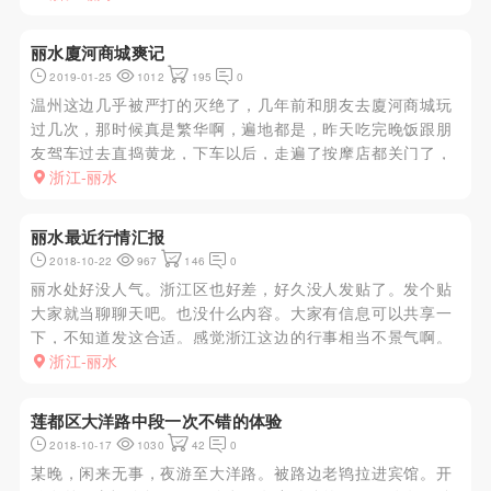
常好，尤其舌头非常灵活，蛋蛋也会吸，非常认真投入的
kj，差点没忍住，于是...
丽水廈河商城爽记
2019-01-25
1012
195
0
温州这边几乎被严打的灭绝了，几年前和朋友去廈河商城玩
过几次，那时候真是繁华啊，遍地都是，昨天吃完晚饭跟朋
友驾车过去直捣黄龙，下车以后，走遍了按摩店都关门了，
心里想这次白跑了，不死心全部走遍，终于在看到一个少妇
浙江-丽水
站在那里，问曰，吹带做多少，刚开始说150，还价还到
100，估计严打的太...
丽水最近行情汇报
2018-10-22
967
146
0
丽水处好没人气。浙江区也好差，好久没人发贴了。发个贴
大家就当聊聊天吧。也没什么内容。大家有信息可以共享一
下，不知道发这合适。感觉浙江这边的行事相当不景气啊。
洗浴基本没有，兼职也没有。基本上就有飞机场。但感觉好
浙江-丽水
贵基本上300打个飞机，哪像以前在大连，真是性福啊。丽
水的朋友应该知道的...
莲都区大洋路中段一次不错的体验
2018-10-17
1030
42
0
某晚，闲来无事，夜游至大洋路。被路边老鸨拉进宾馆。开