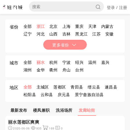
登录
注册
/
全部
浙江
北京
上海
重庆
天津
内蒙古
省份
辽宁
河北
山西
吉林
黑龙江
江苏
安徽
福建
江西
山东
河南
湖北
湖南
广东
更多省份
广西
海南
四川
贵州
云南
西藏
陕西
甘肃
青海
宁夏
新疆
香港
澳门
台湾
全部
丽水
杭州
宁波
绍兴
温州
嘉兴
城市
湖州
金华
衢州
舟山
台州
全部
主城区
莲都区
青田县
缙云县
遂昌县
地区
松阳县
云和县
庆元县
景宁畲族自治县
龙泉市
最新发布
楼凤兼职
洗浴场所
发廊站街
丽水莲都区爽爽
2020-06-06
935
169
0