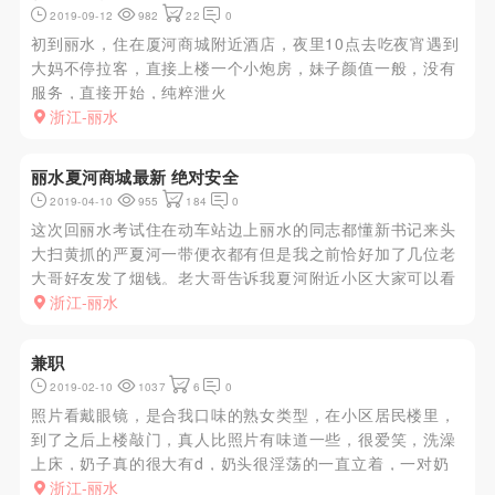
2019-09-12
982
22
0
初到丽水，住在厦河商城附近酒店，夜里10点去吃夜宵遇到
大妈不停拉客，直接上楼一个小炮房，妹子颜值一般，没有
服务，直接开始，纯粹泄火
浙江-丽水
丽水夏河商城最新 绝对安全
2019-04-10
955
184
0
这次回丽水考试住在动车站边上丽水的同志都懂新书记来头
大扫黄抓的严夏河一带便衣都有但是我之前恰好加了几位老
大哥好友发了烟钱。老大哥告诉我夏河附近小区大家可以看
几栋老式的筒子楼其中有栋上面三到四楼开着几个招待所晚
浙江-丽水
上去的没光看不清名字总之筒子楼上的招待所都是大家大可
放心jc也不会上楼为...
兼职
2019-02-10
1037
6
0
照片看戴眼镜，是合我口味的熟女类型，在小区居民楼里，
到了之后上楼敲门，真人比照片有味道一些，很爱笑，洗澡
上床，奶子真的很大有d，奶头很淫荡的一直立着，一对奶
子反复把玩爱不释手，不得不说熟女确实很有风味，技术非
浙江-丽水