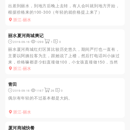
出差到丽水，到地方后晚上去转，有人会叫就到地方开始，
根据价格来的100-300（年轻的就价格提上来了）
浙江-丽水
丽水夏河商城爽记
2019-09-16
1299
1
0
丽水厦河商城红灯区算比较历史悠久，期间严打也一直有，
主要以阿姨拉客为主，跟她说了上楼，然后打电话叫小妹过
来，价格嘛都是少妇直接做100，小女孩直接做150，当然
有些300也有，安全系数应该蛮高的，一搬进去民房叫来以
浙江-丽水
后楼下都会锁门，所以只要没被现场抓到就没事，比起一搬
的小店里安全的...
青田
2019-09-16
1167
26
0
偶尔有年轻的不过基本都是大妈。
浙江-丽水
厦河商城快餐