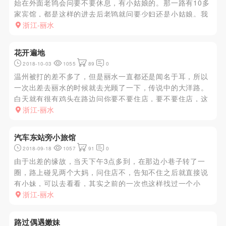
始在外面老鸨会问要不要休息，有小姑娘的。那一路有10多
家宾馆，都是这样的进去后老鸨就问要少妇还是小姑娘。我
当然要小姑娘了。说要漂亮一点。就要了一个小姑娘。等5
浙江-丽水
分钟来了个30多岁的老女人，直接拒绝，起身欲走，老鸨就
马上说不喜欢可以...
花开遍地
2018-10-03
1055
89
0
温州被打的差不多了，但是丽水一直都还是闻名于耳，所以
一次出差去丽水的时候就去光顾了一下，传说中的大洋路。
白天就有很有鸡头在路边问你要不要住店，要不要住店，这
些问你的基本上都是有小姐的，我呢是晚上出动，那一路向
浙江-丽水
北走，那问的人真的是多的不能再多的，我走了三百米就有
几十个人问我要不要住...
汽车东站旁小旅馆
2018-09-18
1057
91
0
由于出差的缘故，当天下午3点多到，在那边小巷子转了一
圈，路上碰见两个大妈，问住店不，告知不住之后就直接说
有小妹，可以去看看，其实之前的一次也这样找过一个小
妹，而且很极品。跟着大妈来到小旅馆，大妈说路边的基本
浙江-丽水
都是，有部分颜值还是不错的，等了一小会带了一个妹子过
来，年纪看起来不小了，...
路过偶遇嫩妹