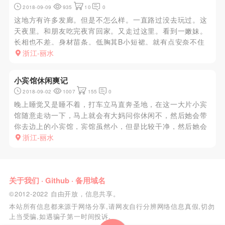
2018-09-09
935
10
0
这地方有许多发廊。但是不怎么样。一直路过没去玩过。这
天夜里。和朋友吃完夜宵回家。又走过这里。看到一嫩妹。
长相也不差。身材苗条。低胸其B小短裙。就有点安奈不住
了。XJ看我看她。她就问到。来玩不？好嘛。这怎么忍。于
浙江-丽水
是就进去了。里面就是一个隔间。比较简陋。脱衣开搞。本
来小姐是不口的。直...
小宾馆休闲爽记
2018-09-02
1007
155
0
晚上睡觉又是睡不着，打车立马直奔圣地，在这一大片小宾
馆随意走动一下，马上就会有大妈问你休闲不，然后她会带
你去边上的小宾馆，宾馆虽然小，但是比较干净，然后她会
问你要什么类型的。我当然是要年纪小的，按捺住骚动的心
浙江-丽水
情慢慢等待。哎，文笔不好，写不出来。跟大妈直接问好价
位，说年轻的是100...
关于我们
·
Github
·
备用域名
©2012-2022 自由开放，信息共享。
本站所有信息都来源于网络分享,请网友自行分辨网络信息真假,切勿
上当受骗,如遇骗子第一时间投诉.